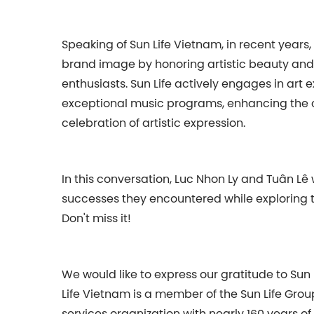
Speaking of Sun Life Vietnam, in recent years
brand image by honoring artistic beauty and 
enthusiasts. Sun Life actively engages in art 
exceptional music programs, enhancing the 
celebration of artistic expression.
In this conversation, Luc Nhon Ly and Tuân Lê
successes they encountered while exploring th
Don't miss it!
We would like to express our gratitude to Sun
Life Vietnam is a member of the Sun Life Group
services organization with nearly 160 years o