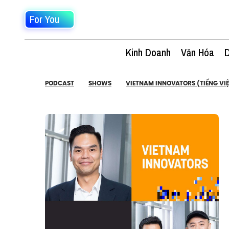
For You
Kinh Doanh
Văn Hóa
D
PODCAST
SHOWS
VIETNAM INNOVATORS (TIẾNG VIỆ