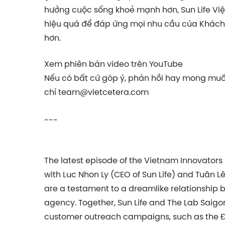
hưởng cuộc sống khoẻ mạnh hơn, Sun Life Việ
hiệu quả để đáp ứng mọi nhu cầu của Khách
hơn.
Xem phiên bản video trên YouTube
Nếu có bất cứ góp ý, phản hồi hay mong muốn
chỉ
team@vietcetera.com
---
The latest episode of the Vietnam Innovators
with Luc Nhon Ly (CEO of Sun Life) and Tuân L
are a testament to a dreamlike relationship 
agency. Together, Sun Life and The Lab Saigo
customer outreach campaigns, such as the Đủ