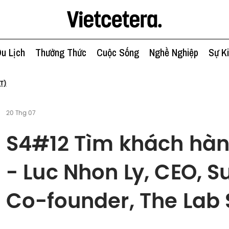
u Lịch
Thưởng Thức
Cuộc Sống
Nghề Nghiệp
Sự K
T)
20 Thg 07
S4#12 Tìm khách hàn
- Luc Nhon Ly, CEO, Su
Co-founder, The Lab