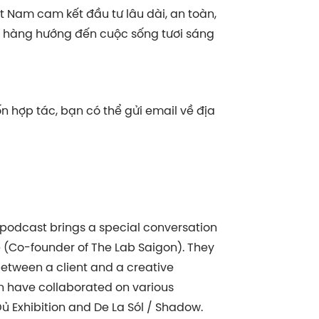
t Nam cam kết đầu tư lâu dài, an toàn,
 hàng hướng đến cuộc sống tươi sáng
 hợp tác, bạn có thể gửi email về địa
 podcast brings a special conversation
ê (Co-founder of The Lab Saigon). They
between a client and a creative
n have collaborated on various
 Exhibition and De La Sól / Shadow.