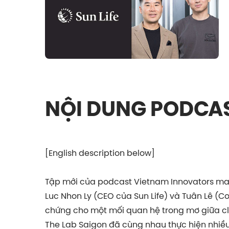
NỘI DUNG PODCA
[English description below]
Tập mới của podcast Vietnam Innovators man
Luc Nhon Ly (CEO của Sun Life) và Tuân Lê (C
chứng cho một mối quan hệ trong mơ giữa cli
The Lab Saigon đã cùng nhau thực hiện nhiều