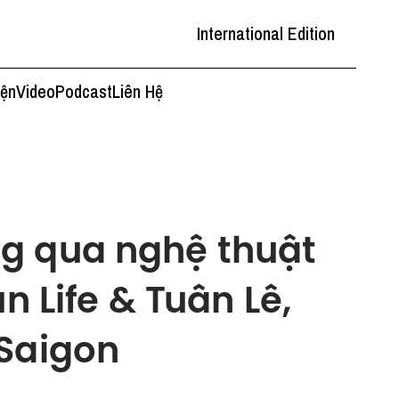
International Edition
iện
Video
Podcast
Liên Hệ
g qua nghệ thuật
n Life & Tuân Lê,
 Saigon