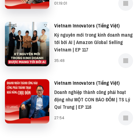
01:19:01
team@vietcetera.com
Đọc bài viết về những nhà tiên phong trên kho nội
Vietnam Innovators (Tiếng Việt)
dung trên Vietnam Innovators tại:
Kỷ nguyên mới trong kinh doanh mang
https://vietcetera.com/vn/bo-suu-tap/vietnam-
tới bởi AI | Amazon Global Selling
innovator
Vietnam | EP 117
35:48
Vietnam Innovators (Tiếng Việt)
Doanh nghiệp thành công phải hoạt
động như MỘT CON BÁO ĐỐM | TS Lý
Quí Trung | EP 116
27:54