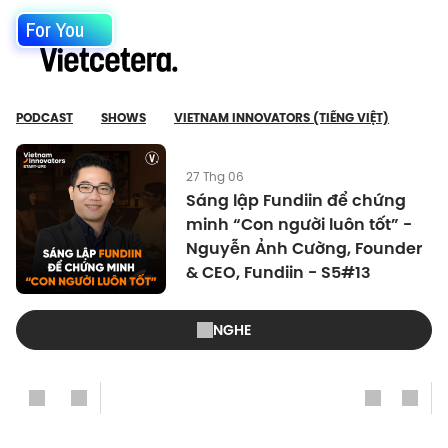
For You
PODCAST
SHOWS
VIETNAM INNOVATORS (TIẾNG VIỆT)
27 Thg 06
Sáng lập Fundiin để chứng
minh “Con người luôn tốt” -
Nguyễn Ảnh Cường, Founder
& CEO, Fundiin - S5#13
NGHE