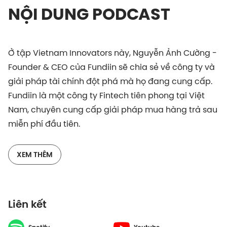
NỘI DUNG PODCAST
Ở tập Vietnam Innovators này, Nguyễn Ảnh Cường -
Founder & CEO của Fundiin sẽ chia sẻ về công ty và
giải pháp tài chính đột phá mà họ đang cung cấp.
Fundiin là một công ty Fintech tiên phong tại Việt
Nam, chuyên cung cấp giải pháp mua hàng trả sau
miễn phí đầu tiên.
Fundiin đã thiết lập hợp tác mạnh mẽ với các đơn vị
XEM THÊM
bán lẻ để giúp người tiêu dùng có thể mua hàng và
sử dụng ngay rồi thanh toán sau. Điều này mang lại
lợi ích lớn cho người tiêu dùng, đồng thời giúp các
Liên kết
doanh nghiệp bán lẻ tăng cường doanh số và trải
nghiệm mua sắm của khách hàng. Ngay từ khi