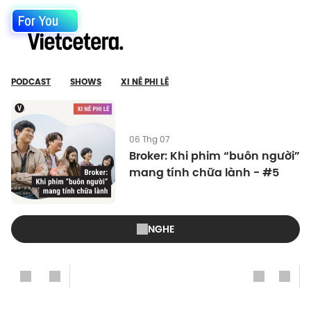
For You
PODCAST
SHOWS
XI NÊ PHI LÊ
06 Thg 07
Broker: Khi phim “buôn người”
mang tính chữa lành - #5
NGHE