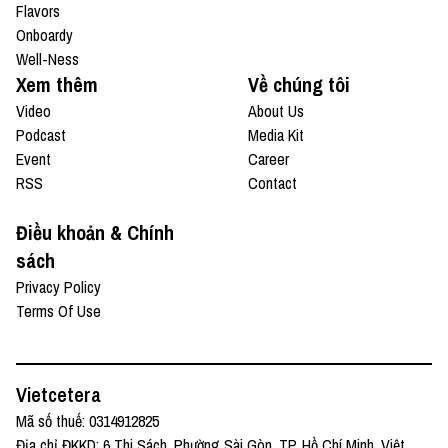
Flavors
Onboardy
Well-Ness
Xem thêm
Về chúng tôi
Video
About Us
Podcast
Media Kit
Event
Career
RSS
Contact
Điều khoản & Chính
sách
Privacy Policy
Terms Of Use
Vietcetera
Mã số thuế: 0314912825
Địa chỉ ĐKKD: 6 Thi Sách, Phường Sài Gòn, TP. Hồ Chí Minh, Việt