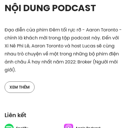
NỘI DUNG PODCAST
Đạo diễn của phim
Đêm tối rực rỡ
- Aaron Toronto -
chính là khách mời trong tập podcast này. Đến với
Xi Nê Phi Lê, Aaron Toronto và host Lucas sẽ cùng
nhau trò chuyện về một trong những bộ phim điện
ảnh châu Á hay nhất năm 2022: Broker (Người môi
giới).
Broker là bộ phim được chỉ đạo sản xuất bởi đạo
XEM THÊM
diễn lừng danh người Nhật Hirokazu Kore-eda, hợp
tác cùng dàn diễn viên gạo cội người Hàn. Tại Liên
hoan phim Cannes 2022, Người Môi Giới đã nhận
Liên kết
được tràng vỗ tay tán thưởng dài tận 12 phút và
giúp Song Kang Ho lần đầu dành được giải Nam