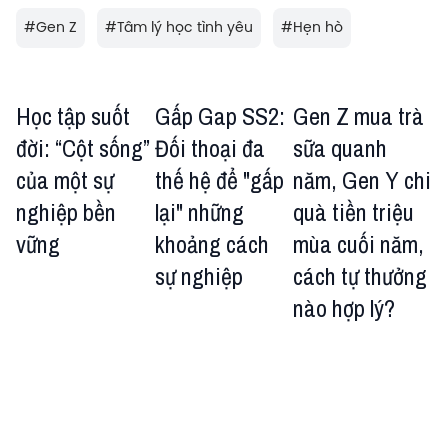
#
Gen Z
#
Tâm lý học tình yêu
#
Hẹn hò
Học tập suốt
Gấp Gap SS2:
Gen Z mua trà
đời: “Cột sống”
Đối thoại đa
sữa quanh
của một sự
thế hệ để "gấp
năm, Gen Y chi
nghiệp bền
lại" những
quà tiền triệu
vững
khoảng cách
mùa cuối năm,
sự nghiệp
cách tự thưởng
nào hợp lý?