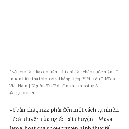
"Nếu em là 1 dĩa cơm tấm, thì anh là 1 chén nước mắm..."
muôn kiểu thả thính viral bằng tiếng Việt trên TikTok
Việt Nam | Nguồn: TikTok @mmctmissing &
@_cgnoteden_
Về bản chất, rizz phải đến một cách tự nhiên
từ cái duyên của người bắt chuyện - Maya
Jama, host của show truyền hình thực tế