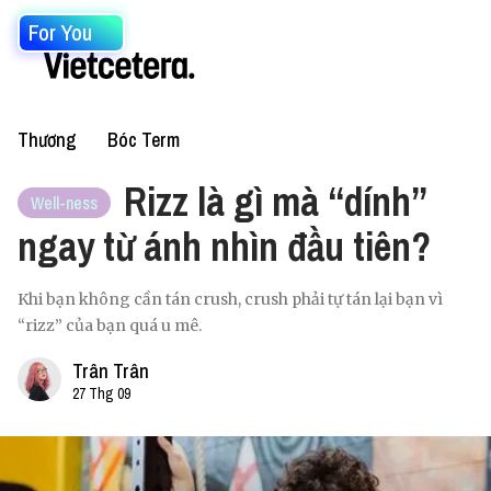
For You
Thương
Bóc Term
Rizz là gì mà “dính”
Well-ness
ngay từ ánh nhìn đầu tiên?
Khi bạn không cần tán crush, crush phải tự tán lại bạn vì
“rizz” của bạn quá u mê.
Trân Trân
27 Thg 09