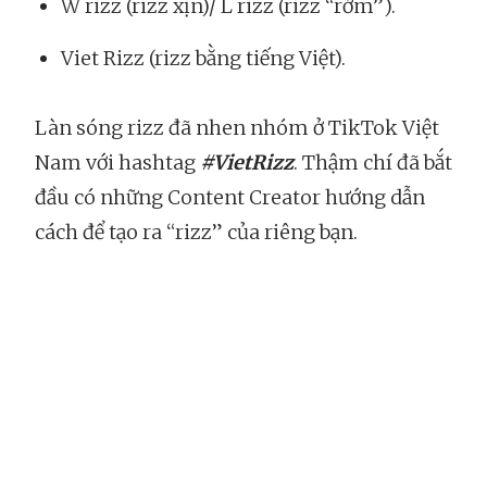
W rizz (rizz xịn)/ L rizz (rizz “rởm”).
Viet Rizz (rizz bằng tiếng Việt).
Làn sóng rizz đã nhen nhóm ở TikTok Việt
Nam với hashtag
#VietRizz
. Thậm chí đã bắt
đầu có những Content Creator hướng dẫn
cách để tạo ra “rizz” của riêng bạn.