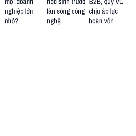
mọi doanh
học sinh trước
B2B, quỹ VC
nghiệp lớn,
làn sóng công
chịu áp lực
nhỏ?
nghệ
hoàn vốn