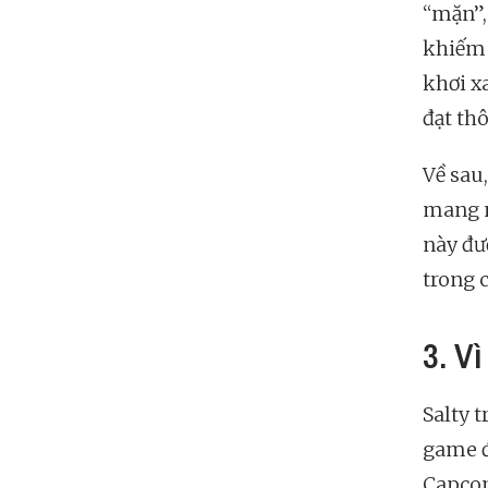
“mặn”,
khiếm 
khơi x
đạt th
Về sau,
mang n
này đư
trong 
3. V
Salty 
game đ
Capcom