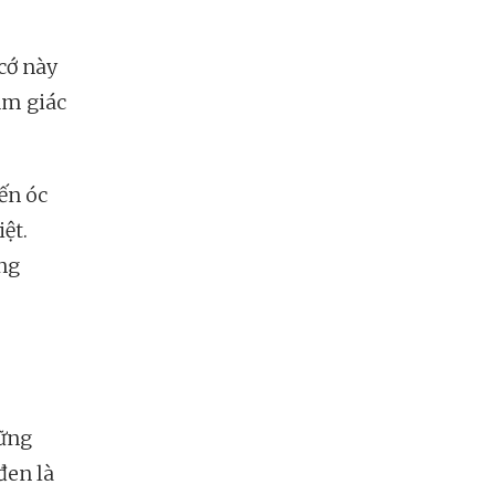
 cớ này
cảm giác
đến óc
iệt.
ũng
hững
đen là