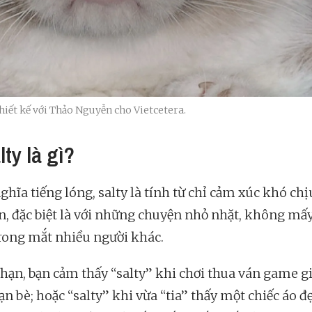
ết kế với Thảo Nguyễn cho Vietcetera.
lty là gì?
hĩa tiếng lóng, salty là tính từ chỉ cảm xúc khó chị
ận, đặc biệt là với những chuyện nhỏ nhặt, không mấ
rong mắt nhiều người khác.
hạn, bạn cảm thấy “salty” khi chơi thua ván game giả
n bè; hoặc “salty” khi vừa “tia” thấy một chiếc áo đ