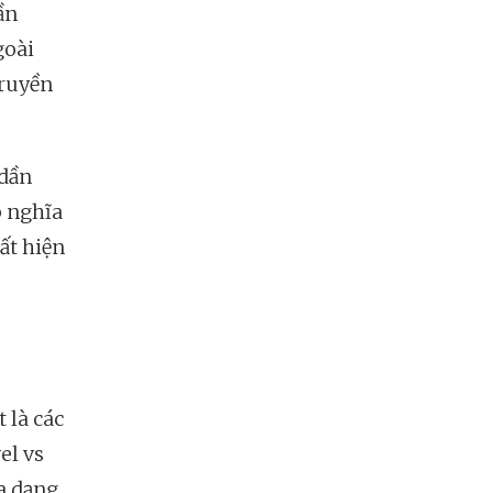
ần
goài
truyền
 dần
p nghĩa
ất hiện
 là các
el vs
a dạng.