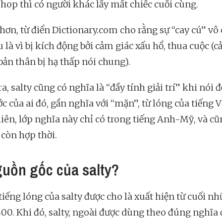
shop thì có người khác lấy mất chiếc cuối cùng.
 hơn, từ điển Dictionary.com cho rằng sự “cay cú” vô
 là vì bị kích động bởi cảm giác xấu hổ, thua cuộc (
 bản thân bị hạ thấp nói chung).
a, salty cũng có nghĩa là “đầy tính giải trí” khi nói 
c của ai đó, gần nghĩa với “mặn”, từ lóng của tiếng V
iên, lớp nghĩa này chỉ có trong tiếng Anh-Mỹ, và c
còn hợp thời.
guồn gốc của salty?
tiếng lóng của salty được cho là xuất hiện từ cuối n
00. Khi đó, salty, ngoài được dùng theo đúng nghĩa 