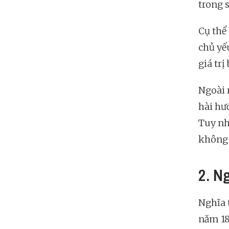
trong 
Cụ thể
chủ yếu
giá trị
Ngoài r
hài hướ
Tuy nh
không 
2. N
Nghĩa 
năm 18