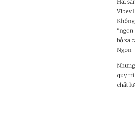
Hai sả
Vibev 
Không 
“ngon 
bỏ xa c
Ngon -
Nhưng 
quy tr
chất l