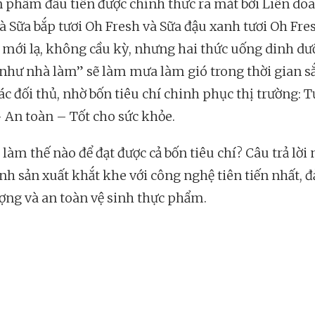
n phẩm đầu tiên được chính thức ra mắt bởi Liên do
là Sữa bắp tươi Oh Fresh và Sữa đậu xanh tươi Oh Fre
mới lạ, không cầu kỳ, nhưng hai thức uống dinh dư
như nhà làm” sẽ làm mưa làm gió trong thời gian sắ
ác đối thủ, nhờ bốn tiêu chí chinh phục thị trường: T
 An toàn – Tốt cho sức khỏe.
làm thế nào để đạt được cả bốn tiêu chí? Câu trả lời
ình sản xuất khắt khe với công nghệ tiên tiến nhất, 
ượng và an toàn vệ sinh thực phẩm.