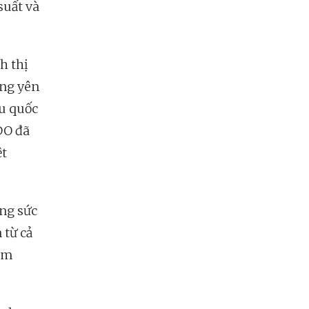
suất và
h thị
ứng yên
u quốc
IDO đã
ệt
ụng sức
 từ cả
iềm