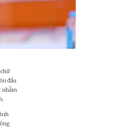
 chữ
đón đầu
ất nhằm
h.
bình
công