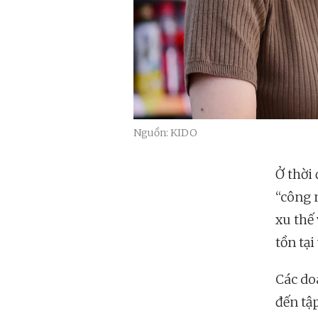
Nguồn: KIDO
Ở thời
“công 
xu thế
tồn tại
Các do
đến tậ