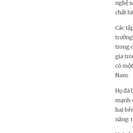
nghệ s
chất l
Các tậ
trường
trong 
gia tro
có một
Nam.
Họ đã 
mạnh c
hai bê
năng: 