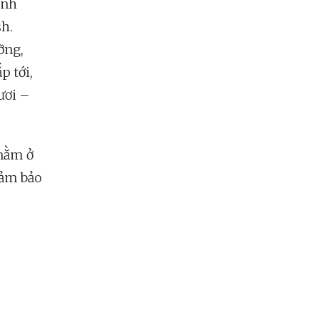
anh
sh.
ỡng,
p tới,
ươi –
 nằm ở
đảm bảo