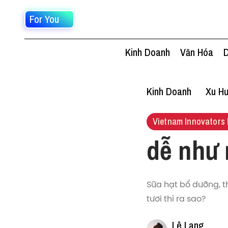
For You
Kinh Doanh
Văn Hóa
D
Kinh Doanh
Xu Hư
Vietnam Innovators 
dễ như 
Sữa hạt bổ dưỡng, t
tươi thì ra sao?
Lê Lang