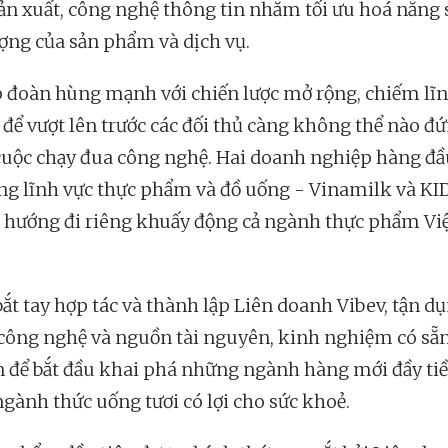
ản xuất, công nghệ thông tin nhằm tối ưu hoá năng 
ượng của sản phẩm và dịch vụ.
p đoàn hùng mạnh với chiến lược mở rộng, chiếm lĩn
 để vượt lên trước các đối thủ càng không thể nào đ
cuộc chạy đua công nghệ. Hai doanh nghiệp hàng đầ
ng lĩnh vực thực phẩm và đồ uống - Vinamilk và K
 hướng đi riêng khuấy động cả ngành thực phẩm Vi
bắt tay hợp tác và thành lập Liên doanh Vibev, tận d
ông nghệ và nguồn tài nguyên, kinh nghiệm có sẵn
n để bắt đầu khai phá những ngành hàng mới đầy t
ngành thức uống tươi có lợi cho sức khoẻ.