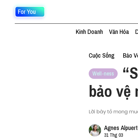
For You
Kinh Doanh
Văn Hóa
D
Cuộc Sống
Bảo V
“S
Well-ness
bảo vệ 
Lời bày tỏ mong muố
Agnes Alpuer
31 Thg 03