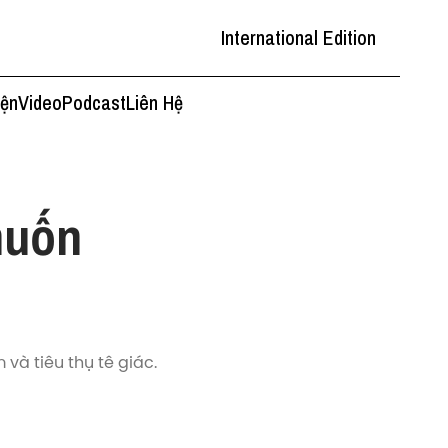
International Edition
iện
Video
Podcast
Liên Hệ
muốn
và tiêu thụ tê giác.