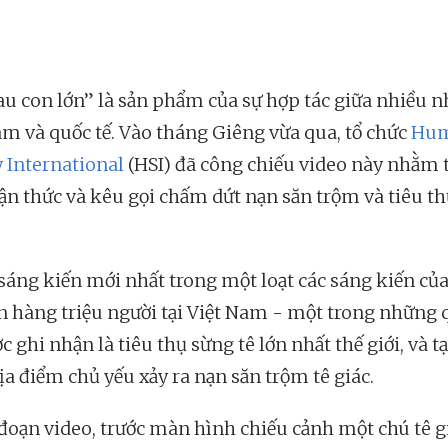
au con lớn” là sản phẩm của sự hợp tác giữa nhiều n
am và quốc tế. Vào tháng Giêng vừa qua, tổ chức
Hu
y International
(HSI) đã công chiếu video này nhằm 
ận thức và kêu gọi chấm dứt nạn săn trộm và tiêu th
 sáng kiến mới nhất trong một loạt các sáng kiến của
ận hàng triệu người tại Việt Nam - một trong những 
c ghi nhận là tiêu thụ sừng tê lớn nhất thế giới, và t
ịa điểm chủ yếu xảy ra nạn săn trộm tê giác.
đoạn video, trước màn hình chiếu cảnh một chú tê g