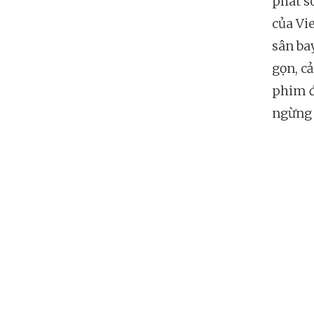
phát s
của Vi
sân ba
gọn, c
phim đ
ngừng 