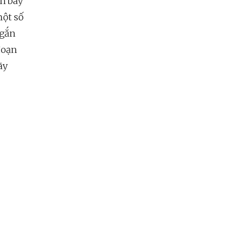
n bay
một số
ngắn
đoạn
ãy