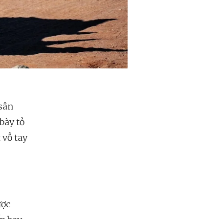
 sân
bày tỏ
 vỗ tay
ược