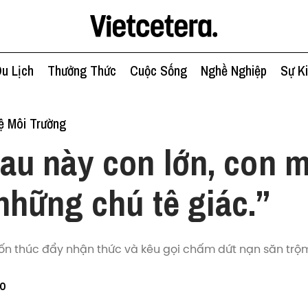
u Lịch
Thưởng Thức
Cuộc Sống
Nghề Nghiệp
Sự K
ệ Môi Trường
au này con lớn, con 
những chú tê giác.”
n thúc đẩy nhận thức và kêu gọi chấm dứt nạn săn trộm 
to