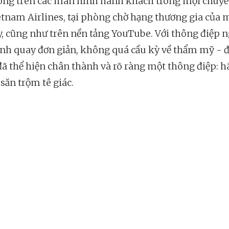
óng trên các màn hình hành khách trong mọi chuyế
etnam Airlines, tại phòng chờ hạng thương gia của 
y, cũng như trên nền tảng YouTube. Với thông điệp 
ảnh quay đơn giản, không quá cầu kỳ về thẩm mỹ - 
ã thể hiện chân thành và rõ ràng một thông điệp: h
săn trộm tê giác.