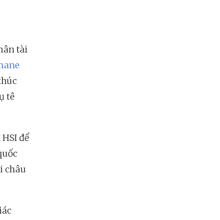
hân tài
mane
thúc
ụ tê
 HSI để
quốc
ại châu
iác