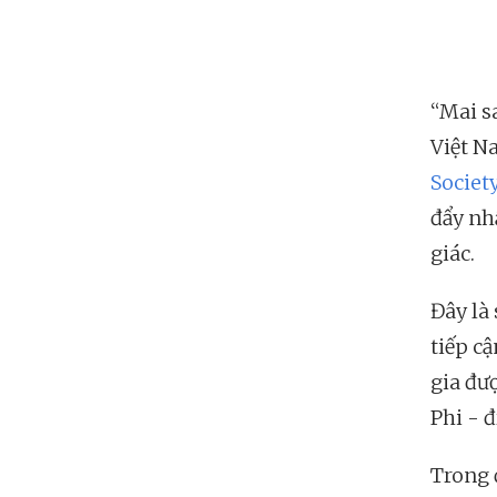
“Mai s
Việt N
Societ
đẩy nh
giác.
Đây là
tiếp c
gia đượ
Phi - đ
Trong 