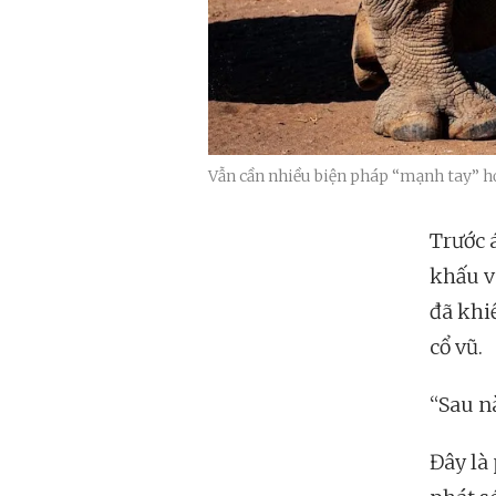
Vẫn cần nhiều biện pháp “mạnh tay” hơ
Trước 
khấu v
đã khi
cổ vũ.
“Sau n
Đây là