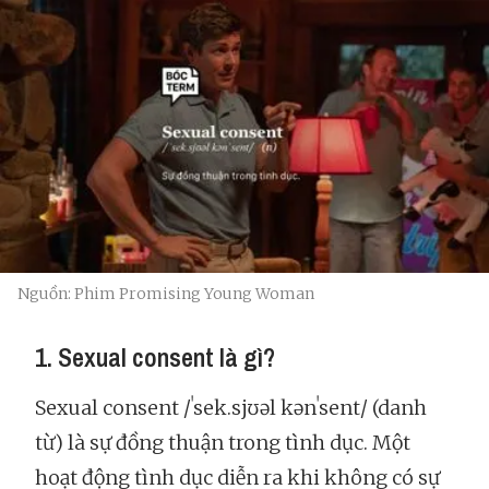
Nguồn: Phim Promising Young Woman
1. Sexual consent là gì?
Sexual consent /ˈsek.sjʊəl kənˈsent/ (danh
từ) là sự đồng thuận trong tình dục. Một
hoạt động tình dục diễn ra khi không có sự