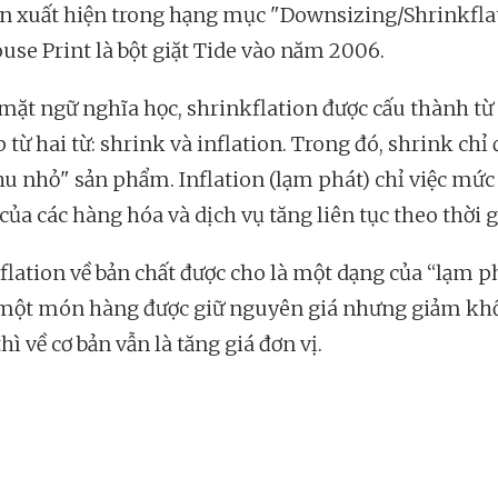
ên xuất hiện trong hạng mục "Downsizing/Shrinkfla
use Print là bột giặt Tide vào năm 2006.
 mặt ngữ nghĩa học, shrinkflation được cấu thành từ 
 từ hai từ: shrink và inflation. Trong đó, shrink chỉ
thu nhỏ" sản phẩm. Inflation (lạm phát) chỉ việc mức
ủa các hàng hóa và dịch vụ tăng liên tục theo thời g
flation về bản chất được cho là một dạng của “lạm ph
 một món hàng được giữ nguyên giá nhưng giảm kh
hì về cơ bản vẫn là tăng giá đơn vị.