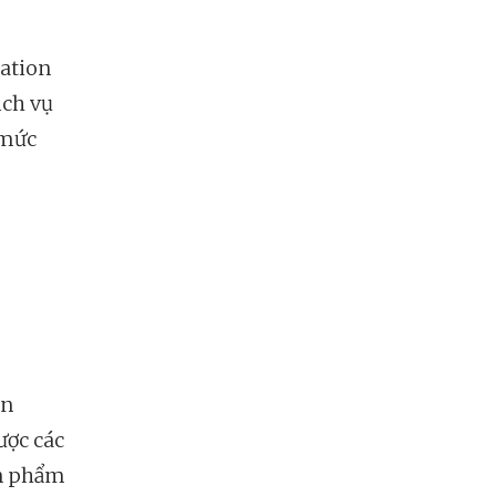
lation
ịch vụ
 mức
ên
ược các
ản phẩm