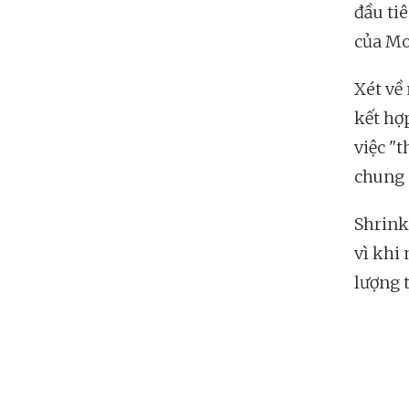
đầu ti
của Mo
Xét về
kết hợp
việc "
chung c
Shrink
vì khi
lượng t