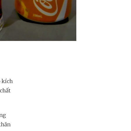
 kích
 chất
ơng
khăn