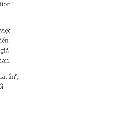
tion"
việc
 đến
 giá
ian.
át ẩn”,
ối