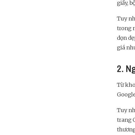
giấy, bột
Tuy nh
trong 
dọn dẹ
giá như
2. N
Từ kho
Google
Tuy nh
trang 
thương