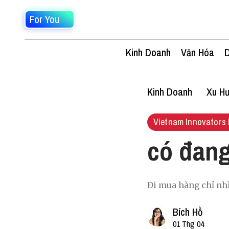
For You
Kinh Doanh
Văn Hóa
D
Kinh Doanh
Xu Hư
Vietnam Innovators 
có đang
Đi mua hàng chỉ nhì
Bích Hồ
01 Thg 04