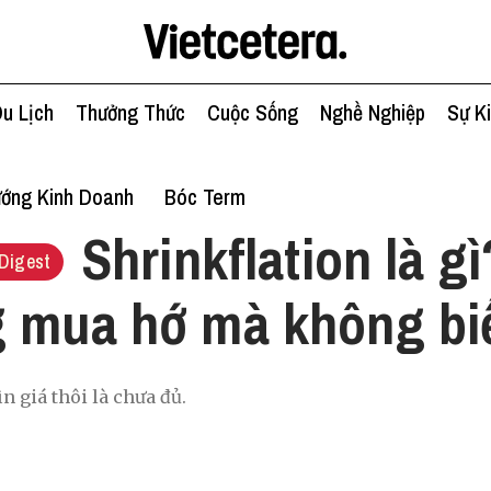
u Lịch
Thưởng Thức
Cuộc Sống
Nghề Nghiệp
Sự K
ớng Kinh Doanh
Bóc Term
Shrinkflation là g
Digest
 mua hớ mà không bi
n giá thôi là chưa đủ.