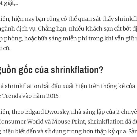
 giặt,...
iên, hiện nay bạn cũng có thể quan sát thấy shrinkf
ngành dịch vụ. Chẳng hạn, nhiều khách sạn cắt bớt d
p phòng, hoặc bữa sáng miễn phí trong khi vẫn giữ
 cũ.
guồn gốc của shrinkflation?
á shrinkflation bắt đầu xuất hiện trên thống kê của
 Trends vào năm 2015.
iên, theo Edgard Dworsky, nhà sáng lập của 2 chuy
Consumer World và Mouse Print, shrinkflation đã đ
 hiệu biết đến và sử dụng trong hơn thập kỷ qua. S