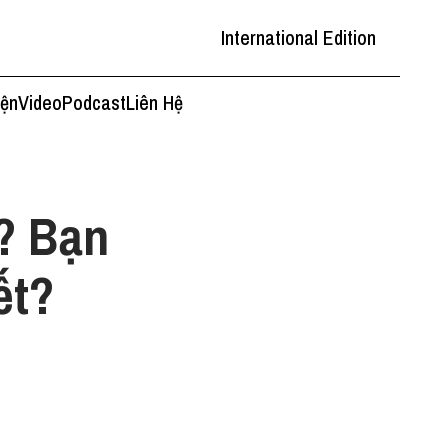
International Edition
iện
Video
Podcast
Liên Hệ
ì? Bạn
ết?