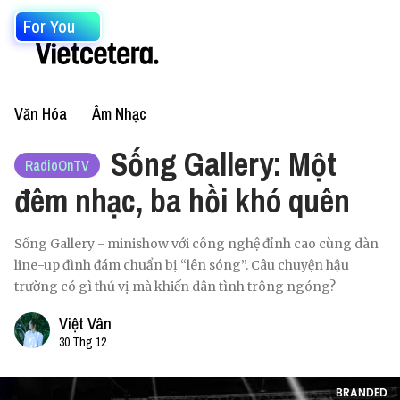
For You
Văn Hóa
Âm Nhạc
Sống Gallery: Một
RadioOnTV
đêm nhạc, ba hồi khó quên
Sống Gallery - minishow với công nghệ đỉnh cao cùng dàn
line-up đình đám chuẩn bị “lên sóng”. Câu chuyện hậu
trường có gì thú vị mà khiến dân tình trông ngóng?
Việt Vân
30 Thg 12
BRANDED