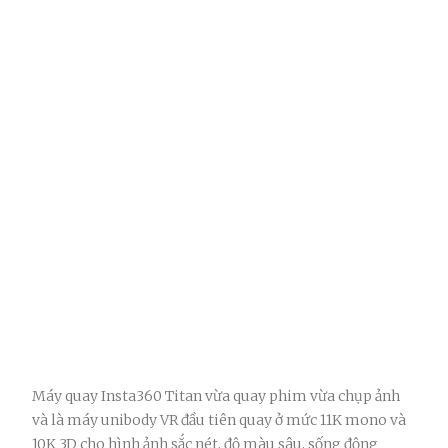
Máy quay Insta360 Titan vừa quay phim vừa chụp ảnh
và là máy unibody VR đầu tiên quay ở mức 11K mono và
10K 3D cho hình ảnh sắc nét, độ màu sâu, sống động