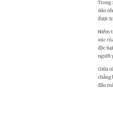
Trong 
dán nhã
được t
Niềm t
xúc củ
độc hạ
người 
Giữa n
chẳng b
đầu mờ