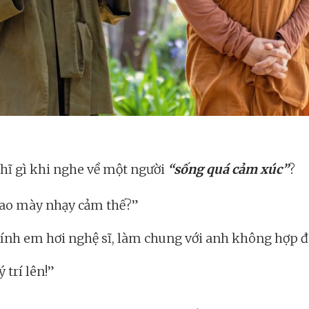
hĩ gì khi nghe về một người
“sống quá cảm xúc”
?
ao mày nhạy cảm thế?”
ính em hơi nghệ sĩ, làm chung với anh không hợp 
ý trí lên!”