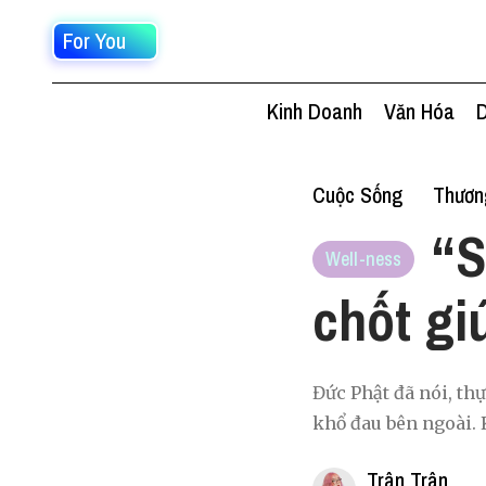
For You
Kinh Doanh
Văn Hóa
D
Cuộc Sống
Thươn
“S
Well-ness
chốt gi
Đức Phật đã nói, thự
khổ đau bên ngoài. 
Trân Trân