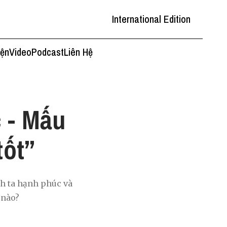
International Edition
iện
Video
Podcast
Liên Hệ
 - Mấu
tốt”
ch ta hạnh phúc và
 nào?