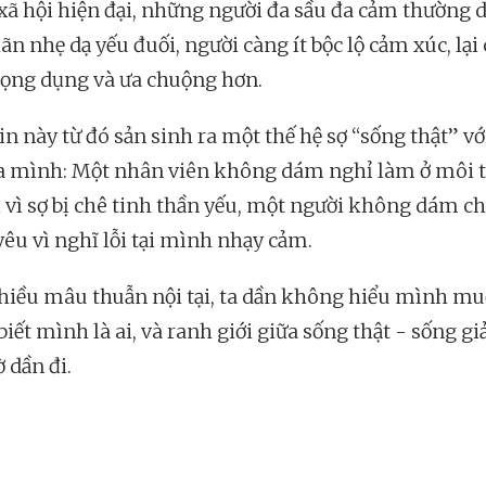
xã hội hiện đại, những người đa sầu đa cảm thường d
n nhẹ dạ yếu đuối, người càng ít bộc lộ cảm xúc, lại
rọng dụng và ưa chuộng hơn.
in này từ đó sản sinh ra một thế hệ sợ “sống thật” v
a mình: Một nhân viên không dám nghỉ làm ở môi 
i vì sợ bị chê tinh thần yếu, một người không dám ch
yêu vì nghĩ lỗi tại mình nhạy cảm.
hiều mâu thuẫn nội tại, ta dần không hiểu mình mu
iết mình là ai, và ranh giới giữa sống thật - sống giả
 dần đi.