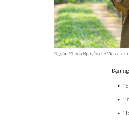
Nguồn: Khooa Nguyễn cho Vietcetera.
Bạn ng
“S
“T
“L