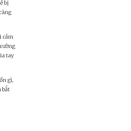
ễ bị
 càng
ới cảm
trường
ia tay
ốn gì,
 bắt