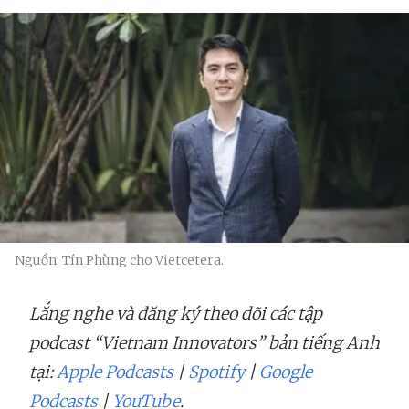
Nguồn: Tín Phùng cho Vietcetera.
Lắng nghe và đăng ký theo dõi các tập
podcast “Vietnam Innovators” bản tiếng Anh
tại:
Apple Podcasts
|
Spotify
|
Google
Podcasts
|
YouTube
.