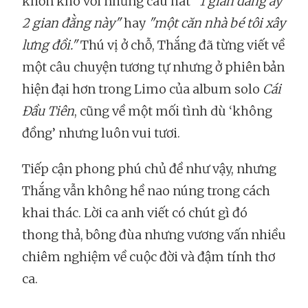
khốn khó với những câu hát
"1 gian đằng ấy
2 gian đằng này"
hay
"một căn nhà bé tôi xây
lưng đồi."
Thú vị ở chỗ, Thắng đã từng viết về
một câu chuyện tương tự nhưng ở phiên bản
hiện đại hơn trong Limo của album solo
Cái
Đầu Tiên
, cũng về một mối tình dù ‘không
đồng’ nhưng luôn vui tươi.
Tiếp cận phong phú chủ đề như vậy, nhưng
Thắng vẫn không hề nao núng trong cách
khai thác. Lời ca anh viết có chút gì đó
thong thả, bông đùa nhưng vương vấn nhiều
chiêm nghiệm về cuộc đời và đậm tính thơ
ca.