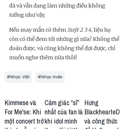
đã và vẫn đang làm những điều không
tưởng như vậy.
Nếu may mắn có thêm
Suýt 2 3 4
, liệu họ
còn có thể đem tới những gì nữa? Không thể
đoán được, và cũng không thể đợi được, chỉ
muốn nghe thêm nữa thôi!
#
Nhạc Việt
#
Nhạc Indie
Kimmese và
Cảm giác “sĩ”
Hưng
For Me'se: Khi
nhất của fan là
BlackhearteD
một concert trở
khi idol mình
và công thức