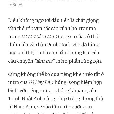
Tuổi Trẻ
Điều không ngờ tới đầu tiên là chất giọng
vừa thô ráp vừa sắc sảo của Thỏ Trauma
trong
02 Mơ Làm Ma
. Giọng ca của cô thổi
thêm lửa vào bản Punk Rock vốn đã hừng
hực khí thế, khiến cho bầu không khí của
câu chuyện
"làm ma"
thêm phần rùng rợn.
Cũng không thể bỏ qua tiếng khèn réo rắt ở
intro của
03 Hay Là
. Chúng ‘song kiếm hợp
bích’ với tiếng guitar phóng khoáng của
Trịnh Nhật Anh cùng nhịp trống thong thả
từ Nam Anh, vẽ vào tâm trí người xem