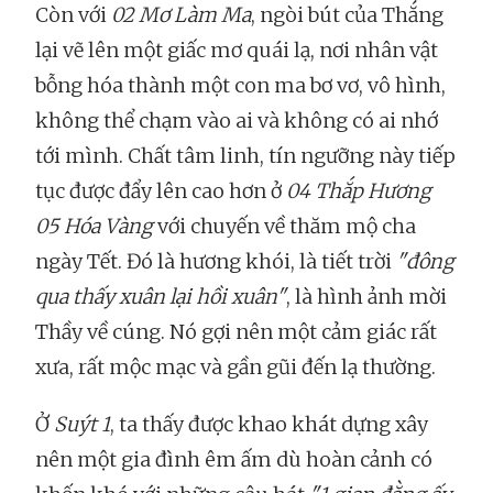
Còn với
02 Mơ Làm Ma
, ngòi bút của Thắng
lại vẽ lên một giấc mơ quái lạ, nơi nhân vật
bỗng hóa thành một con ma bơ vơ, vô hình,
không thể chạm vào ai và không có ai nhớ
tới mình. Chất tâm linh, tín ngưỡng này tiếp
tục được đẩy lên cao hơn ở
04 Thắp Hương
05 Hóa Vàng
với chuyến về thăm mộ cha
ngày Tết. Đó là hương khói, là tiết trời
"đông
qua thấy xuân lại hồi xuân"
, là hình ảnh mời
Thầy về cúng. Nó gợi nên một cảm giác rất
xưa, rất mộc mạc và gần gũi đến lạ thường.
Ở
Suýt 1
, ta thấy được khao khát dựng xây
nên một gia đình êm ấm dù hoàn cảnh có