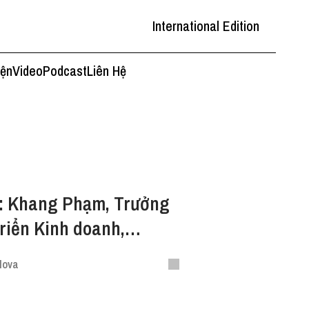
International Edition
iện
Video
Podcast
Liên Hệ
r: Khang Phạm, Trưởng
riển Kinh doanh,
lova