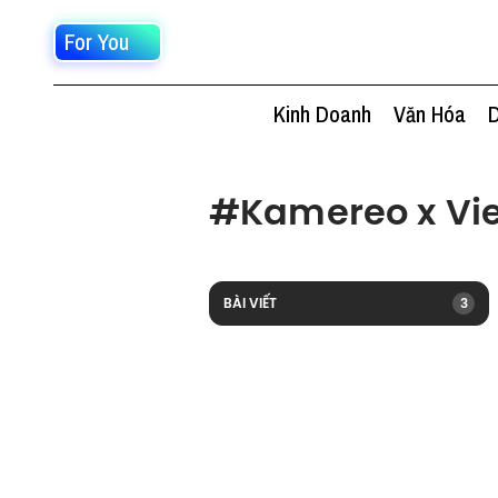
For You
Kinh Doanh
Văn Hóa
D
#
Kamereo x Vie
BÀI VIẾT
3