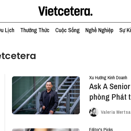
u Lịch
Thưởng Thức
Cuộc Sống
Nghề Nghiệp
Sự K
tcetera
Xu Hướng Kinh Doanh
Ask A Senio
phòng Phát t
KAMEREO
Valeria Mertsa
Editor's Picks