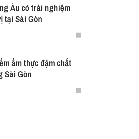
ng Âu có trải nghiệm
ị tại Sài Gòn
iểm ẩm thực đậm chất
g Sài Gòn