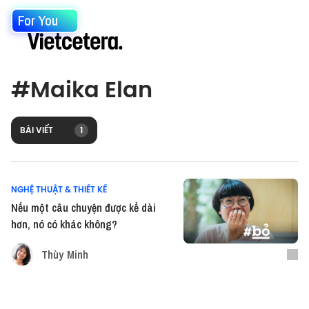
For You
#
Maika Elan
BÀI VIẾT
1
NGHỆ THUẬT & THIẾT KẾ
Nếu một câu chuyện được kể dài
hơn, nó có khác không?
Thùy Minh