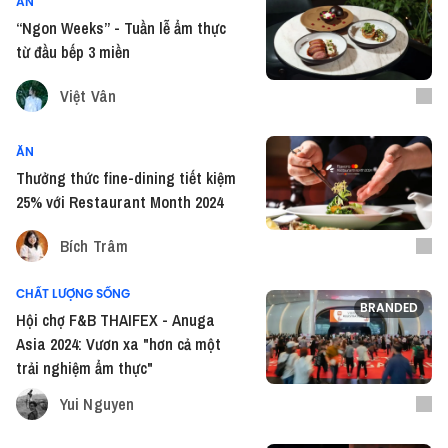
ĂN
“Ngon Weeks” - Tuần lễ ẩm thực
từ đầu bếp 3 miền
Việt Vân
ĂN
Thưởng thức fine-dining tiết kiệm
25% với Restaurant Month 2024
Bích Trâm
CHẤT LƯỢNG SỐNG
BRANDED
Hội chợ F&B THAIFEX - Anuga
Asia 2024: Vươn xa "hơn cả một
trải nghiệm ẩm thực"
Yui Nguyen