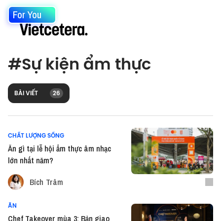
For You
#
Sự kiện ẩm thực
BÀI VIẾT
26
CHẤT LƯỢNG SỐNG
Ăn gì tại lễ hội ẩm thực âm nhạc
lớn nhất năm?
Bích Trâm
ĂN
Chef Takeover mùa 3: Bản giao