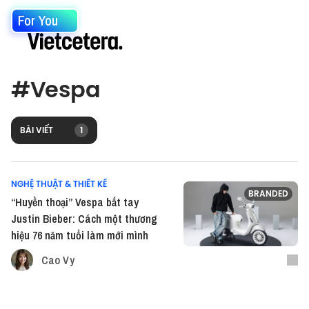
For You
#
Vespa
BÀI VIẾT
1
NGHỆ THUẬT & THIẾT KẾ
BRANDED
“Huyền thoại” Vespa bắt tay
Justin Bieber: Cách một thương
hiệu 76 năm tuổi làm mới mình
Cao Vy