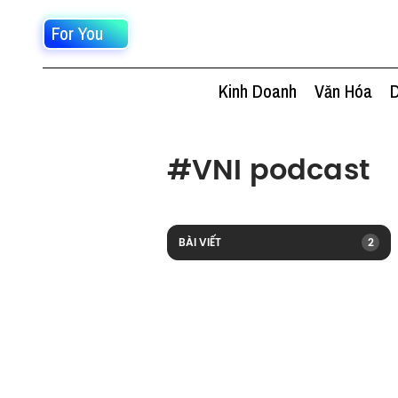
For You
Kinh Doanh
Văn Hóa
D
#
VNI podcast
BÀI VIẾT
2