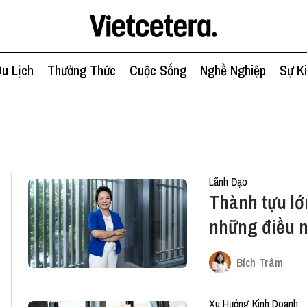
u Lịch
Thưởng Thức
Cuộc Sống
Nghề Nghiệp
Sự K
Lãnh Đạo
Thành tựu lớn
những điều 
Bích Trâm
Xu Hướng Kinh Doanh