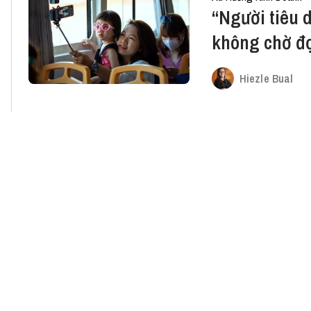
“Người tiêu 
không chờ đợ
Hiezle Bual