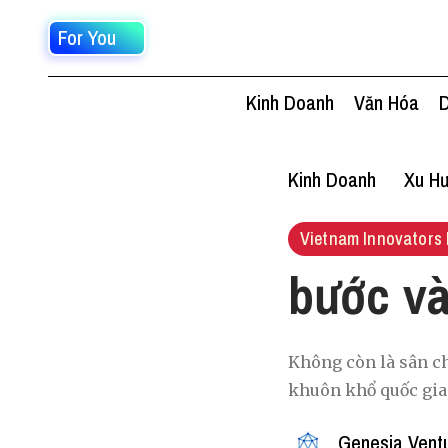
For You
Kinh Doanh
Văn Hóa
D
Kinh Doanh
Xu Hư
Vietnam Innovators 
bước và
Không còn là sân ch
khuôn khổ quốc gia,
Genesia Vent