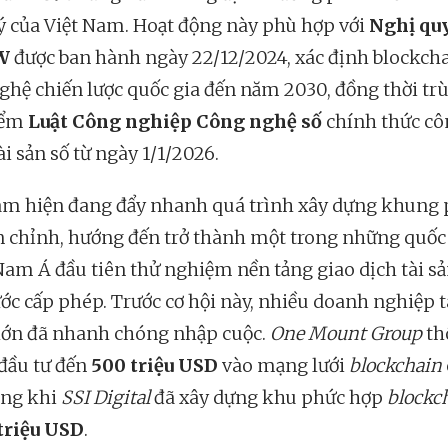
ý của Việt Nam. Hoạt động này phù hợp với
Nghị quy
W
được ban hành ngày 22/12/2024, xác định blockcha
ghệ chiến lược quốc gia đến năm 2030, đồng thời tr
iểm
Luật Công nghiệp Công nghệ số
chính thức cô
i sản số từ ngày 1/1/2026.
am hiện đang đẩy nhanh quá trình xây dựng khung
n chỉnh, hướng đến trở thành một trong những quốc
am Á đầu tiên thử nghiệm nền tảng giao dịch tài sả
ớc cấp phép. Trước cơ hội này, nhiều doanh nghiệp t
lớn đã nhanh chóng nhập cuộc.
One Mount Group
th
 đầu tư đến
500 triệu USD
vào mạng lưới
blockchain
rong khi
SSI Digital
đã xây dựng khu phức hợp
blockc
triệu USD
.