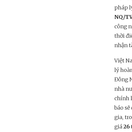
pháp l
NQ/T
công n
thời đ
nhận tà
Việt N
lý hoà
Đông N
nhà nư
chính 
báo sẽ
gia, t
giá
26 