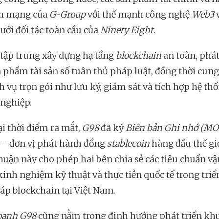
nh mạng của
G-Group
với thế mạnh công nghệ
Web3
ưới đối tác toàn cầu của
Ninety Eight
.
 tập trung xây dựng hạ tầng
blockchain
an toàn, phát
n phẩm tài sản số tuân thủ pháp luật, đồng thời cung
h vụ trọn gói như lưu ký, giám sát và tích hợp hệ th
nghiệp.
ại thời điểm ra mắt,
G98
đã ký
Biên bản Ghi nhớ (MO
– đơn vị phát hành đồng
stablecoin
hàng đầu thế giớ
huận này cho phép hai bên chia sẻ các tiêu chuẩn vậ
kinh nghiệm kỹ thuật và thực tiễn quốc tế trong triể
háp blockchain tại Việt Nam.
oanh G98
cũng nằm trong định hướng phát triển kh