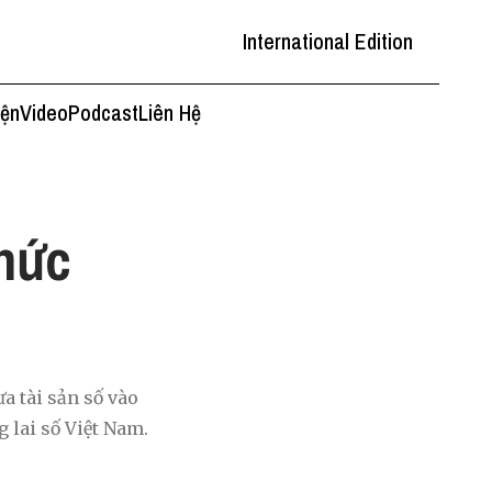
International Edition
iện
Video
Podcast
Liên Hệ
thức
a tài sản số vào
 lai số Việt Nam.