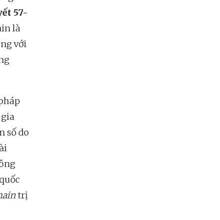
ết 57-
in là
ùng với
ng
 pháp
 gia
n số do
ài
ông
quốc
hain
trị