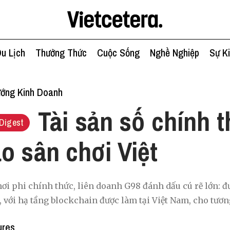
u Lịch
Thưởng Thức
Cuộc Sống
Nghề Nghiệp
Sự K
ớng Kinh Doanh
Tài sản số chính 
Digest
o sân chơi Việt
ơi phi chính thức, liên doanh G98 đánh dấu cú rẽ lớn: đư
 với hạ tầng blockchain được làm tại Việt Nam, cho tương
ures