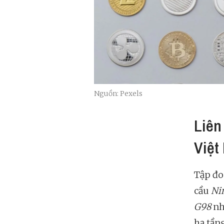
Nguồn: Pexels
Liên
Việt
Tập đo
cầu
Ni
G98
nh
hạ tần