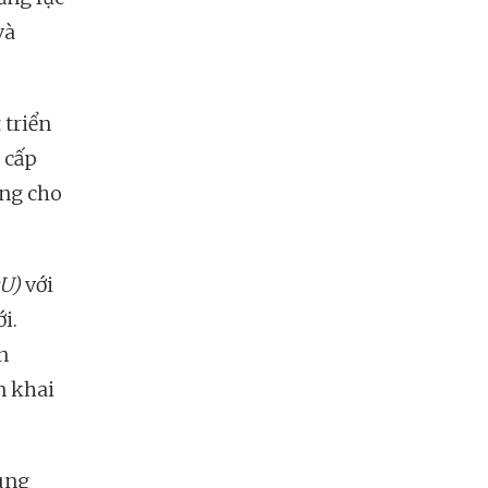
và
 triển
 cấp
ống cho
U)
với
i.
n
n khai
ung