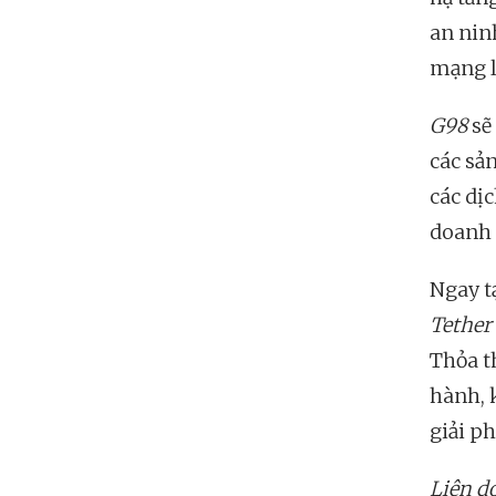
an ni
mạng l
G98
sẽ
các sả
các dịc
doanh 
Ngay t
Tether
Thỏa t
hành, 
giải p
Liên d