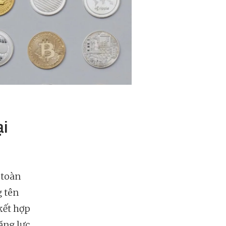
ại
toàn
g tên
kết hợp
ăng lực