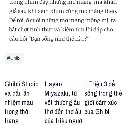
trong phim đầy những mơ màng, mà khán
giả sau khi xem phim cũng mơ màng theo.
Để rồi, ở cuối những mơ màng mộng mị, ta
bất chợt tỉnh thức và kiếm tìm lời đáp cho
câu hỏi “Bạn sống như thế nào?”
#
Ghibli
Ghibli Studio
Hayao
1 Triệu 3 để
và dấu ấn
Miyazaki, từ
sống trong thế
nhiệm màu
vết thương ấu
giới cảm xúc
trong thời
thơ đến thơ ấu
của Ghibli
trang
của triệu người