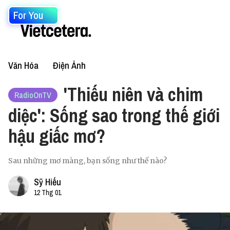
For You
Văn Hóa
Điện Ảnh
'Thiếu niên và chim
RadioOnTV
diệc': Sống sao trong thế giới
hậu giấc mơ?
Sau những mơ màng, bạn sống như thế nào?
Sỹ Hiếu
12 Thg 01