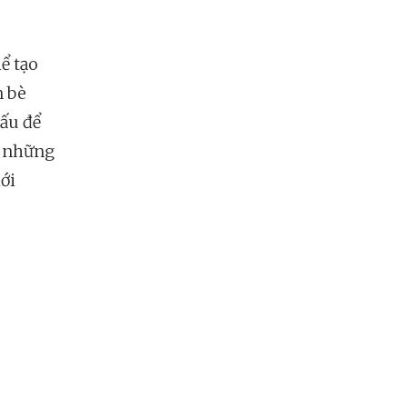
ể tạo
n bè
hấu để
i những
ới