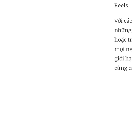
Reels.
Với cá
những 
hoặc t
mọi ng
giới h
cùng c