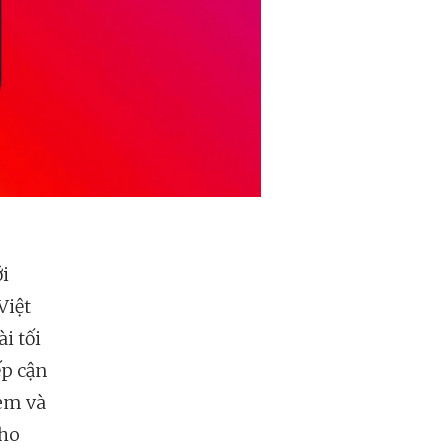
i
Việt
i tối
ếp cận
xem và
cho