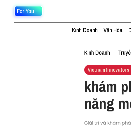
For You
Kinh Doanh
Văn Hóa
D
Kinh Doanh
Truy
Vietnam Innovators 
khám ph
năng mớ
Giải trí và khám ph