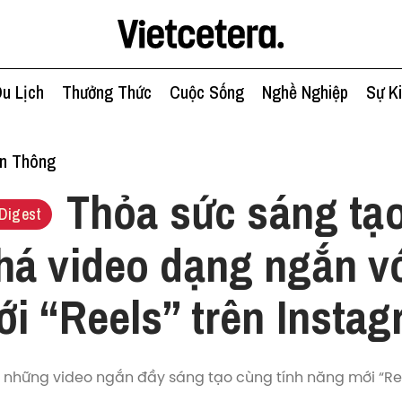
u Lịch
Thưởng Thức
Cuộc Sống
Nghề Nghiệp
Sự K
ền Thông
Thỏa sức sáng tạ
Digest
á video dạng ngắn vớ
i “Reels” trên Insta
á những video ngắn đầy sáng tạo cùng tính năng mới “Ree