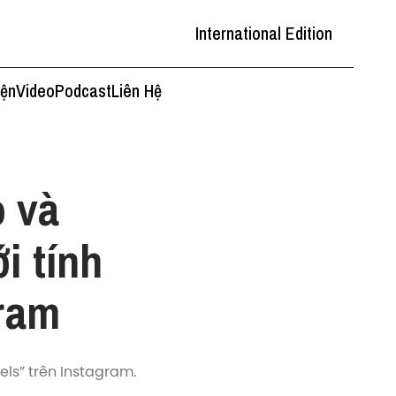
International Edition
iện
Video
Podcast
Liên Hệ
o và
i tính
gram
ls” trên Instagram.