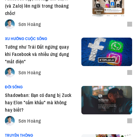
(và Zalo) lên ngôi trong thoáng
chốc!
Sơn Hoàng
XU HƯỚNG CUỘC SỐNG
Tưởng như Trái Đất ngừng quay
khi Facebook và nhiều ứng dụng
"mất điện"
Sơn Hoàng
ĐỜI SỐNG
Shadowban: Bạn có đang bị Zuck
hay Elon "cấm khẩu" mà không
hay biết?
Sơn Hoàng
TRUYỀN THÔNG