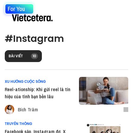
For You
#
Instagram
BÀI VIẾT
10
XU HƯỚNG CUỘC SỐNG
Reel-ationship: Khi gửi reel là tín
hiệu của tình bạn bền lâu
Bích Trâm
TRUYỀN THÔNG
Facebook sập, Instagram đơ, X