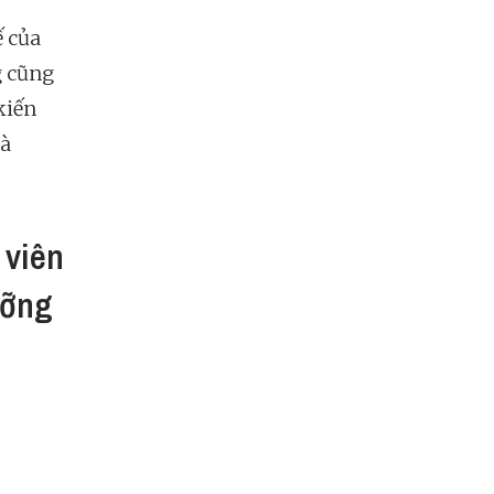
ế của
g cũng
kiến
mà
 viên
ưỡng