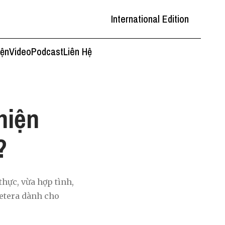
International Edition
iện
Video
Podcast
Liên Hệ
hiện
?
thực, vừa hợp tình,
cetera dành cho