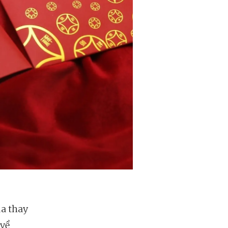
ua thay
 về