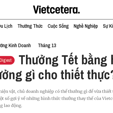
u Lịch
Thưởng Thức
Cuộc Sống
Nghề Nghiệp
Sự K
ớng Kinh Doanh
Tháng 13
Thưởng Tết bằng 
Digest
ưởng gì cho thiết thực
iện vật, chủ doanh nghiệp có thể thưởng gì để vừa thiết 
một số gợi ý về những hình thức thưởng thay thế của Viet
g lao động.