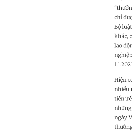
“thưởn
chỉ đư
Bộ luậ
khác, 
lao độ
nghiệp
1.1.2021
Hiện c
nhiều n
tiền Tế
những 
ngày. 
thưởng 