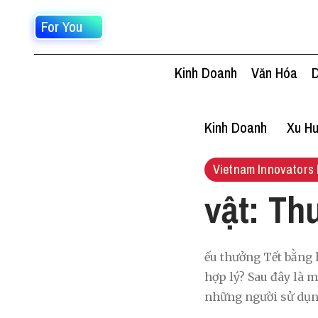
For You
Kinh Doanh
Văn Hóa
D
Kinh Doanh
Xu Hư
Vietnam Innovators 
vật: Th
ếu thưởng Tết bằng h
hợp lý? Sau đây là 
những người sử dụn