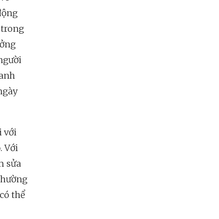
 động
 trong
ưởng
người
oanh
ngày
 với
. Với
ắm sửa
 thường
có thể