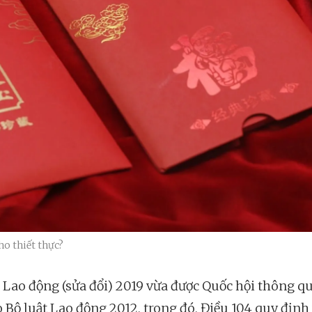
ho thiết thực?
t Lao động (sửa đổi) 2019 vừa được Quốc hội thông q
o Bộ luật Lao động 2012, trong đó, Điều 104 quy định