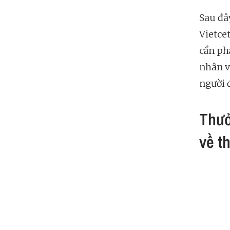
Sau đâ
Vietce
cần ph
nhân v
người 
Thưở
về t