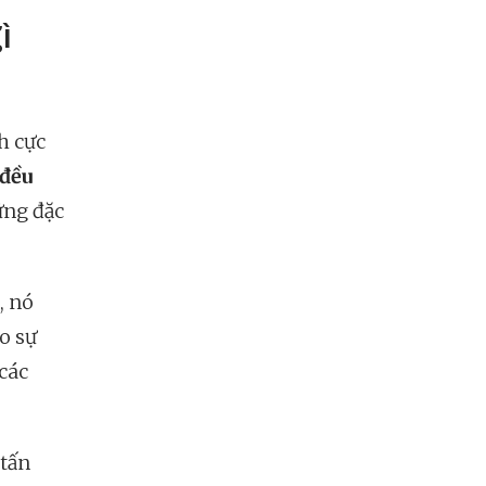
ì
ch cực
đều
ững đặc
, nó
o sự
 các
 tấn