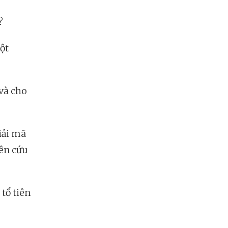
?
ột
 và cho
iải mã
iên cứu
 tổ tiên