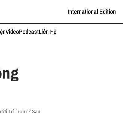
International Edition
iện
Video
Podcast
Liên Hệ
ông
ười trì hoãn? Sau