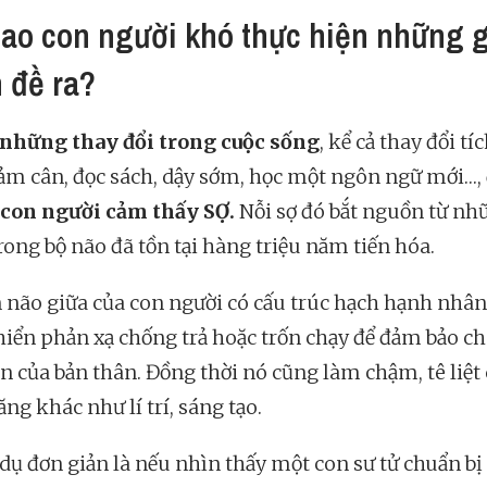
sao con người khó thực hiện những g
 đề ra?
 những thay đổi trong cuộc sống
, kể cả thay đổi tí
ảm cân, đọc sách, dậy sớm, học một ngôn ngữ mới…,
con người cảm thấy SỢ.
Nỗi sợ đó bắt nguồn từ nh
rong bộ não đã tồn tại hàng triệu năm tiến hóa.
 não giữa của con người có cấu trúc hạch hạnh nhân
hiển phản xạ chống trả hoặc trốn chạy để đảm bảo ch
ồn của bản thân. Đồng thời nó cũng làm chậm, tê liệt
ng khác như lí trí, sáng tạo.
 dụ đơn giản là nếu nhìn thấy một con sư tử chuẩn bị