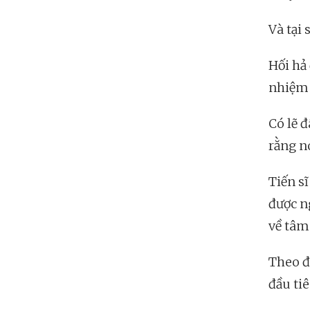
Và tại
Hối hả
nhiệm v
Có lẽ đ
rằng nó
Tiến s
được n
về tâm
Theo đó
đầu ti