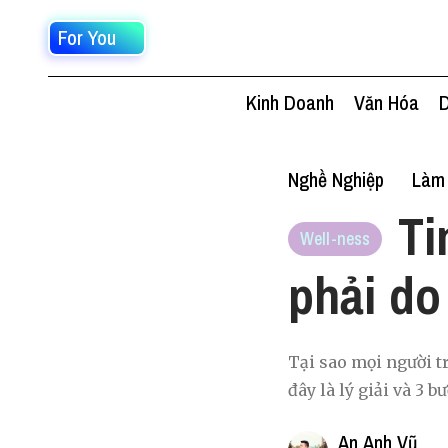
For You
Kinh Doanh
Văn Hóa
D
Nghề Nghiệp
Làm 
Ti
Well-ness
phải do
Tại sao mọi người t
đây là lý giải và 3 b
An Anh Vũ