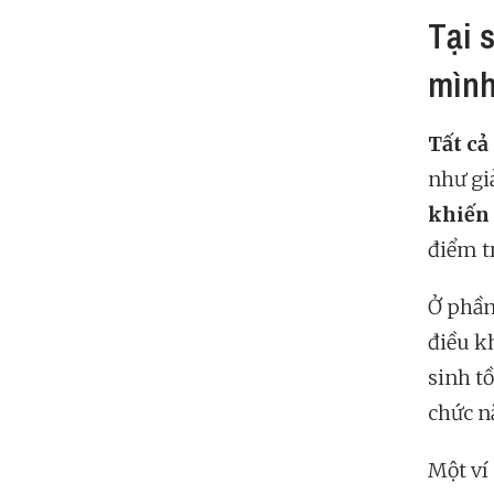
Tại 
mình
Tất cả
như gi
khiến 
điểm t
Ở phần
điều k
sinh t
chức nă
Một ví