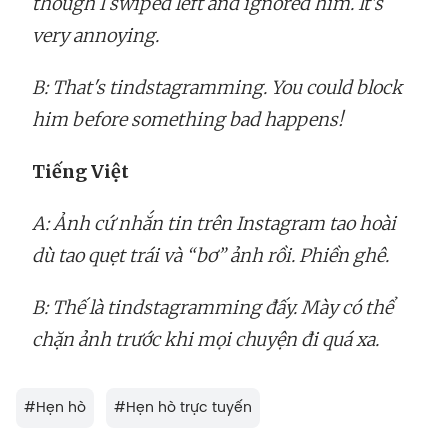
though I swiped left and ignored him. It's
very annoying.
B: That's tindstagramming. You could block
him before something bad happens!
Tiếng Việt
A: Ảnh cứ nhắn tin trên Instagram tao hoài
dù tao quẹt trái và “bơ” ảnh rồi. Phiền ghê.
B: Thế là tindstagramming đấy. Mày có thể
chặn ảnh trước khi mọi chuyện đi quá xa.
#
Hẹn hò
#
Hẹn hò trực tuyến