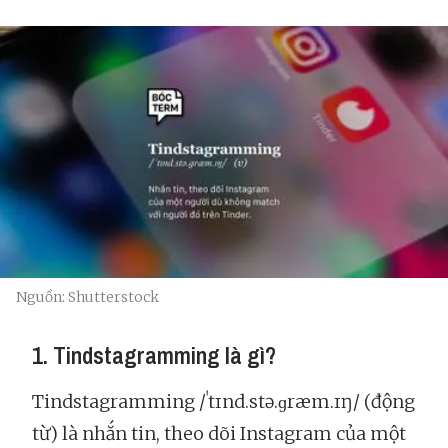
Nguồn: Shutterstock
1. Tindstagramming là gì?
Tindstagramming /ˈtɪnd.stə.ɡræm.ɪŋ/ (động
từ) là nhắn tin, theo dõi Instagram của một