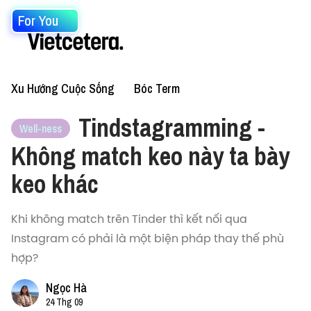
For You
Xu Hướng Cuộc Sống
Bóc Term
Tindstagramming -
Well-ness
Không match keo này ta bày
keo khác
Khi không match trên Tinder thì kết nối qua
Instagram có phải là một biện pháp thay thế phù
hợp?
Ngọc Hà
24 Thg 09