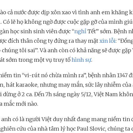
ào cả nước được dịp xôn xao vì tình anh em khăng k
i. Có lẽ họ không ngờ được cuộc gặp gỡ của mình gi
gàn học sinh sinh viên được “
nghỉ
Tết” sớm. Bệnh 
ược đích thân công ty đứng ra thay mặt
xin lỗi
: “Đồn
 chúng tôi sai”. Và anh còn có khả năng sẽ được gặp
át sớm trong một vụ truy tố
hình sự
.
iềm tin “vi-rút nó chừa mình ra”, bệnh nhân 1347 đi
m, hát karaoke, nhưng may mắn, sức lây nhiễm của
i dừng ở 2 ca. Đến 7h sáng ngày 5/12, Việt Nam khôn
a mắc mới nào.
anh có là người Việt duy nhất đang mang niềm tin 
ghiên cứu của nhà tâm lý học Paul Slovic, chúng ta 