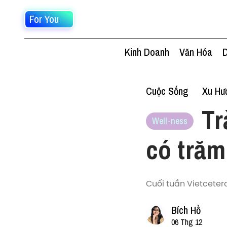
For You
Kinh Doanh
Văn Hóa
D
Cuộc Sống
Xu Hư
Tr
Well-ness
có trăm
Cuối tuần Vietceter
Bích Hồ
06 Thg 12