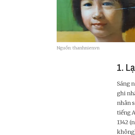
Nguồn: thanhnien.vn
1. L
Sáng n
ghi nh
nhân s
tiếng 
1342 (
không)