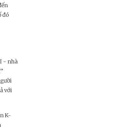
đến
ố đó
ĩ - nhà
u”
người
ả với
òn K-
n