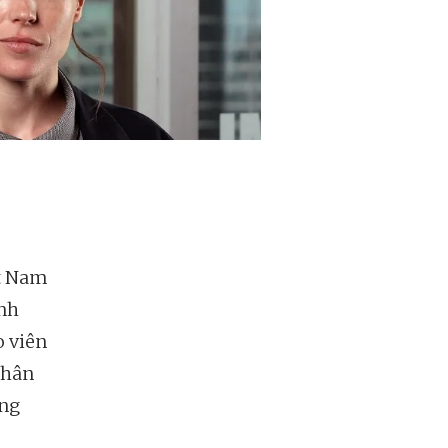
ệt Nam
ệnh
o viên
nhân
àng