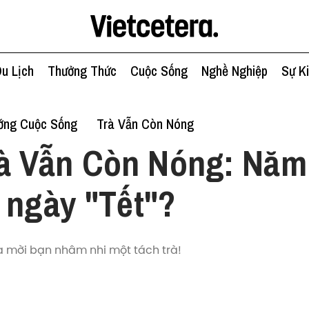
u Lịch
Thưởng Thức
Cuộc Sống
Nghề Nghiệp
Sự K
ớng Cuộc Sống
Trà Vẫn Còn Nóng
à Vẫn Còn Nóng: Năm
 ngày "Tết"?
a mời bạn nhâm nhi một tách trà!