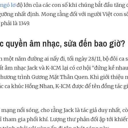
ngó lơ
độ lớn của các con số khi chúng bắt đầu tăng 
ưỡng nhất định. Mong rằng đối với người Việt con s
phải là 1349.
ác quyền âm nhạc, sửa đến bao giờ?
 một năm đường ai nấy đi, tối ngày 28/11, bộ đôi ca s
ất âm nhạc Jack và K-ICM lại có cơ hội “đứng kề nha
chương trình Gương Mặt Thân Quen. Khi giới thiệu 
ác ca khúc Hồng Nhan, K-ICM được để tên đồng tác gi
 mạng nổi sóng, cho rằng Jack là tác giả duy nhất, c
ỉ tham gia phối khí. Lượng thư phản đối ập tới khiế