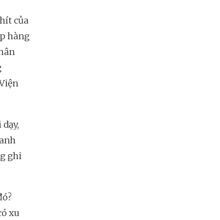
hít của
úp hàng
nhân
g
 Viện
 dạy,
 anh
g ghi
đó?
có xu