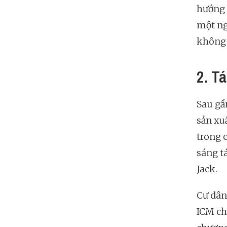
hướng
một ng
không 
2. T
Sau gần
sản xu
trong 
sáng t
Jack.
Cư dân
ICM ch