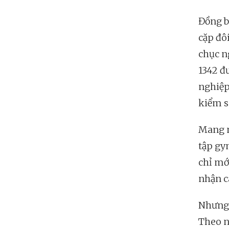
Đồng b
cặp đô
chục n
1342 đ
nghiệp
kiểm s
Mang n
tập gy
chỉ mớ
nhận c
Nhưng 
Theo n