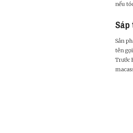
nếu tó
Sáp 
Sản ph
tên gọi
Trước 
macass