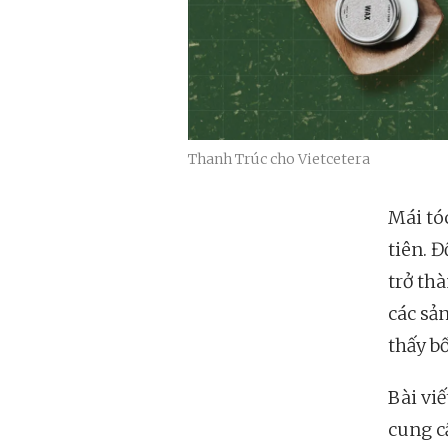
Thanh Trúc cho Vietcetera
Mái tó
tiên. Đ
trở th
các sả
thấy b
Bài viế
cung c