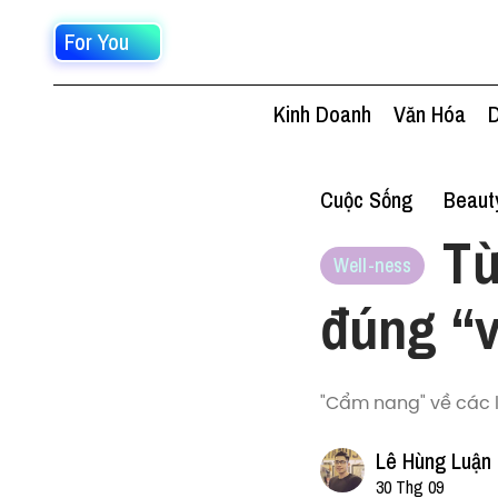
For You
Kinh Doanh
Văn Hóa
D
Cuộc Sống
Beaut
Từ
Well-ness
đúng “v
"Cẩm nang" về các 
Lê Hùng Luận
30 Thg 09