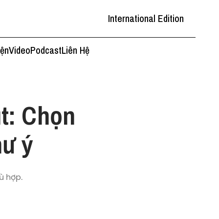
International Edition
iện
Video
Podcast
Liên Hệ
t: Chọn
hư ý
ù hợp.