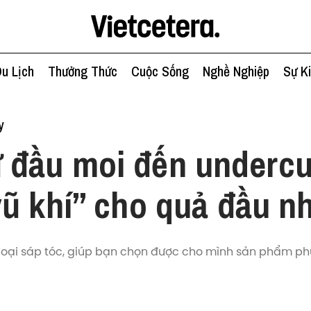
u Lịch
Thưởng Thức
Cuộc Sống
Nghề Nghiệp
Sự K
y
 đầu moi đến undercu
ũ khí” cho quả đầu n
loại sáp tóc, giúp bạn chọn được cho mình sản phẩm ph