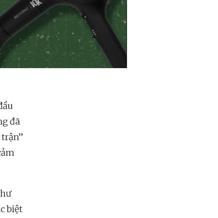
 đầu
ng đã
 trận”
 cảm
như
c biệt