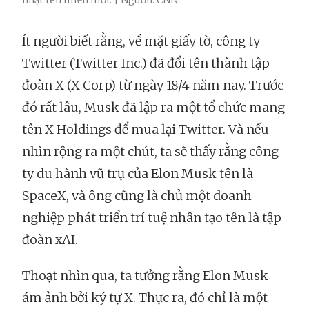
nhật tên miền mới. | Nguồn: CNN
Ít người biết rằng, về mặt giấy tờ, công ty
Twitter (Twitter Inc.) đã đổi tên thành tập
đoàn X (X Corp) từ ngày 18/4 năm nay. Trước
đó rất lâu, Musk đã lập ra một tổ chức mang
tên X Holdings để mua lại Twitter. Và nếu
nhìn rộng ra một chút, ta sẽ thấy rằng công
ty du hành vũ trụ của Elon Musk tên là
SpaceX, và ông cũng là chủ một doanh
nghiệp phát triển trí tuệ nhân tạo tên là tập
đoàn xAI.
Thoạt nhìn qua, ta tưởng rằng Elon Musk
ám ảnh bởi ký tự X. Thực ra, đó chỉ là một