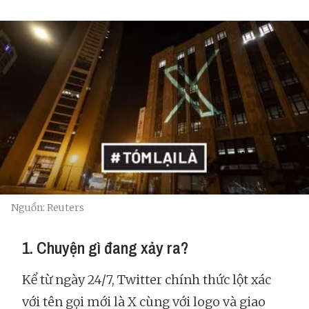
Nguồn: Reuters
1. Chuyện gì đang xảy ra?
Kể từ ngày 24/7, Twitter chính thức lột xác
với tên gọi mới là X cùng với logo và giao