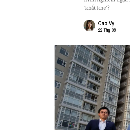
'khắt khe'?
Cao Vy
22 Thg 08