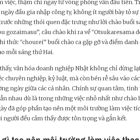
m việc, thậm chí ngay từ vòng phỏng vấn đầu tiên. 
ngày đầu gia nhập công ty, không ít người bày tỏ sự
trước những thói quen đặc trưng như lời chào buổi 
u gozaimasu”, câu chào khi ra về “Otsukaresama d
hi thức “chourei” buổi chào ca gặp gỡ và điểm danh
ào mỗi sáng thứ Hai.
 thấy, văn hóa doanh nghiệp Nhật không chỉ dừng lạ
ệc chuyên nghiệp, kỷ luật, mà còn bén rễ sâu vào cá
ờng ngày giữa các cá nhân. Chính sự quan tâm, tinh
 lẫn nhau dù là trong những việc nhỏ nhất như chào 
ày đã góp phần tạo nên một môi trường làm việc tíc
i người đều cảm thấy được tôn trọng và gắn kết.