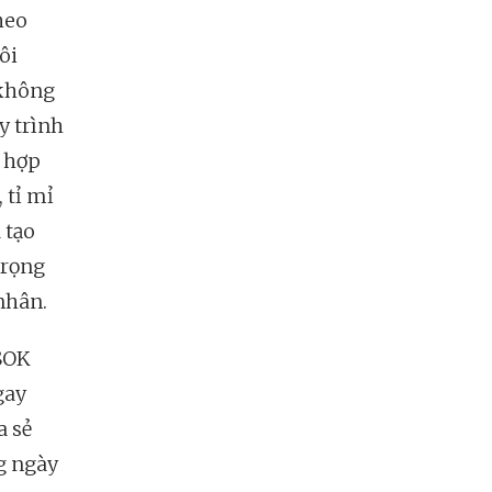
heo
ôi
 không
y trình
i hợp
 tỉ mỉ
 tạo
trọng
 nhân.
LSOK
gay
a sẻ
g ngày