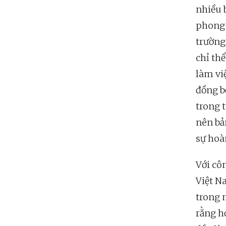
nhiều 
phong 
trường
chỉ th
làm vi
đồng bộ
trong 
nên bả
sự hoàn
Với cô
Việt N
trong 
rằng h