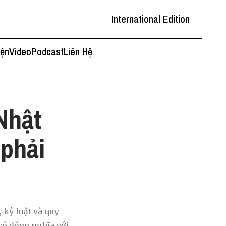
International Edition
iện
Video
Podcast
Liên Hệ
Nhật
 phải
 kỷ luật và quy
có đồng nghĩa với