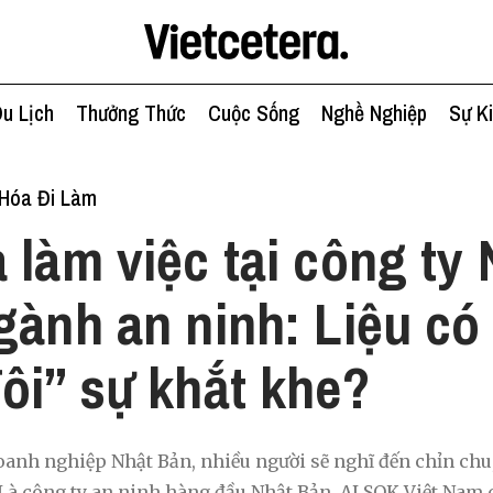
u Lịch
Thưởng Thức
Cuộc Sống
Nghề Nghiệp
Sự K
Hóa Đi Làm
 làm việc tại công ty 
gành an ninh: Liệu có
ôi” sự khắt khe?
anh nghiệp Nhật Bản, nhiều người sẽ nghĩ đến chỉn chu,
Là công ty an ninh hàng đầu Nhật Bản, ALSOK Việt Nam 