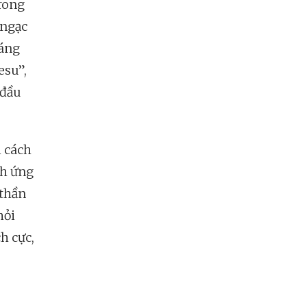
Trong
 ngạc
sáng
esu”,
 đầu
i cách
ch ứng
 thần
hỏi
h cực,