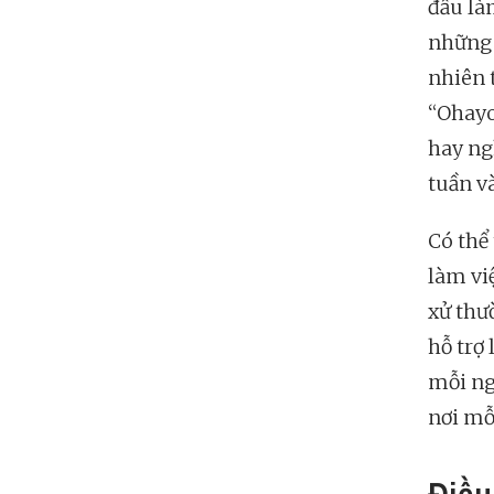
đầu là
những 
nhiên 
“Ohayo
hay ng
tuần v
Có thể
làm vi
xử thư
hỗ trợ
mỗi ng
nơi mỗ