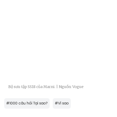
Bộ sưu tập SS18 của Marni. | Nguồn: Vogue
#
1000 câu hỏi Tại sao?
#
Vì sao