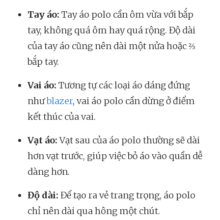
Tay áo:
Tay áo polo cần ôm vừa với bắp
tay, không quá ôm hay quá rộng. Độ dài
của tay áo cũng nên dài một nửa hoặc ⅔
bắp tay.
Vai áo:
Tương tự các loại áo dáng đứng
như
blazer
, vai áo polo cần dừng ở điểm
kết thúc của vai.
Vạt áo:
Vạt sau của áo polo thường sẽ dài
hơn vạt trước, giúp việc bỏ áo vào quần dễ
dàng hơn.
Độ dài:
Để tạo ra vẻ trang trọng, áo polo
chỉ nên dài qua hông một chút.