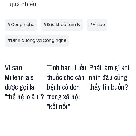
quá nhiều.
#
Công nghệ
#
Sức khoẻ tâm lý
#
Vì sao
#
Dinh dưỡng và Công nghệ
Vì sao
Tình bạn: Liều
Phải làm gì khi
Millennials
thuốc cho căn
nhìn đâu cũng
được gọi là
bệnh cô đơn
thấy tin buồn?
"thế hệ lo âu"?
trong xã hội
"kết nối"