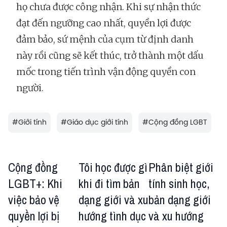
họ chưa được công nhận. Khi sự nhận thức
đạt đến ngưỡng cao nhất, quyền lợi được
đảm bảo, sứ mệnh của cụm từ định danh
này rồi cũng sẽ kết thúc, trở thành một dấu
mốc trong tiến trình vận động quyền con
người.
#
Giới tính
#
Giáo dục giới tính
#
Cộng đồng LGBT
Cộng đồng
Tôi học được gì
Phân biệt giới
LGBT+: Khi
khi đi tìm bản
tính sinh học,
việc bảo vệ
dạng giới và xu
bản dạng giới
quyền lợi bị
hướng tình dục
và xu hướng