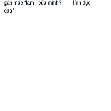
gắn mác “làm
của mình?
tính dục
quá”