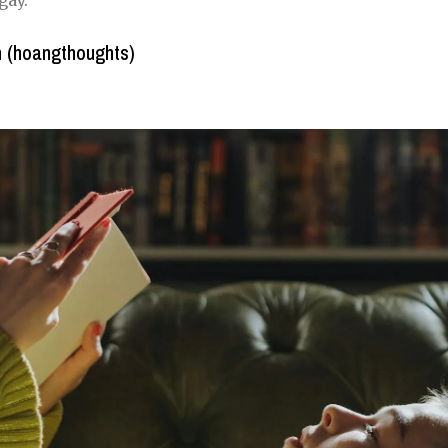
gay.
 (hoangthoughts)