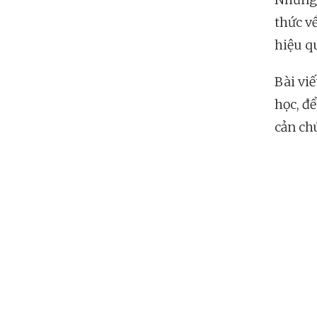
thức v
hiệu q
Bài vi
học, để
cản ch