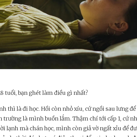
8 tuổi, bạn ghét làm điều gì nhất?
h thì là đi học. Hồi còn nhỏ xíu, cứ ngồi sau lưng đ
n trường là mình buồn lắm. Thậm chí tới cấp 1, cứ n
ời lạnh mà chán học, mình còn giả vờ ngất xỉu để đ