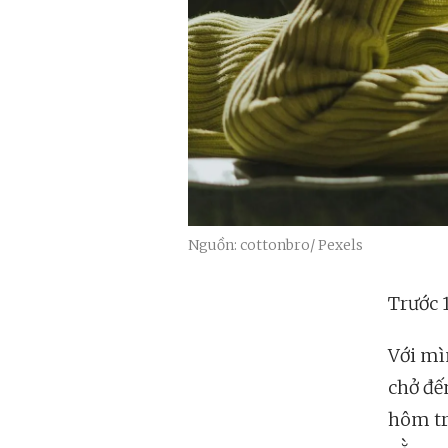
Nguồn: cottonbro/ Pexels
Trước 1
Với mìn
chở đế
hôm tr