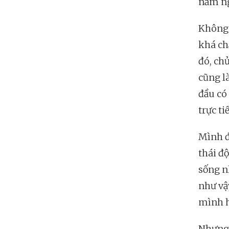
nằm ng
Không 
khá chắ
đó, chủ
cũng là
đầu có 
trực ti
Mình đề
thái đ
sống n
như vậ
mình h
Nhưng 