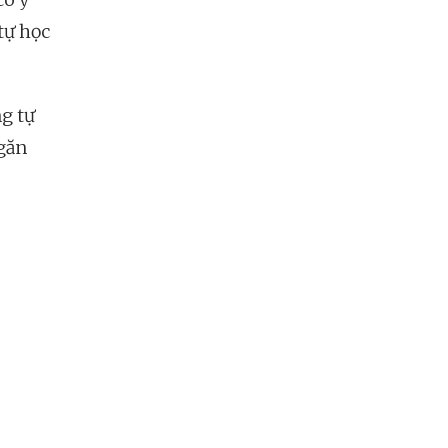
tự học
g tự
ngăn