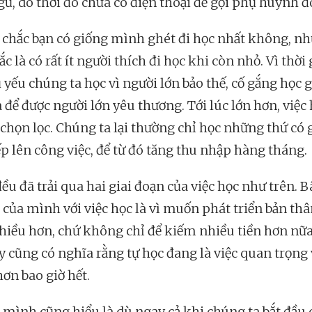
ủ, do thời đó chưa có điện thoại để gọi phụ huynh đ
chắc bạn có giống mình ghét đi học nhất không, n
c là có rất ít người thích đi học khi còn nhỏ. Vì thời
 yếu chúng ta học vì người lớn bảo thế, cố gắng học g
 để được người lớn yêu thương. Tới lúc lớn hơn, việc 
chọn lọc. Chúng ta lại thường chỉ học những thứ có g
ếp lên công việc, để từ đó tăng thu nhập hàng tháng.
u đã trải qua hai giai đoạn của việc học như trên. B
ộ của mình với việc học là vì muốn phát triển bản thâ
hiều hơn, chứ không chỉ để kiếm nhiều tiền hơn nữa
y cũng có nghĩa rằng tự học đang là việc quan trọng 
ơn bao giờ hết.
mình cũng hiểu là dù ngay cả khi chúng ta bắt đầu 