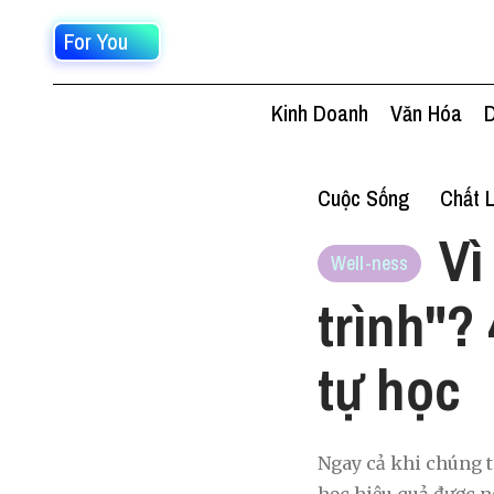
For You
Kinh Doanh
Văn Hóa
D
Cuộc Sống
Chất 
Vì
Well-ness
trình"?
tự học
Ngay cả khi chúng ta