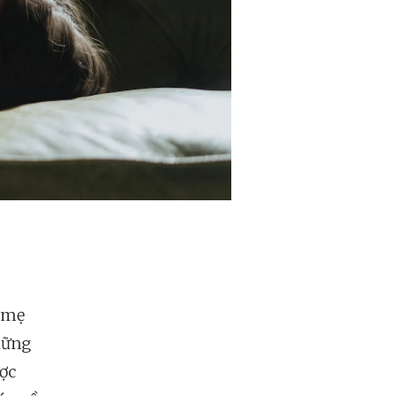
ể mẹ
hững
ược