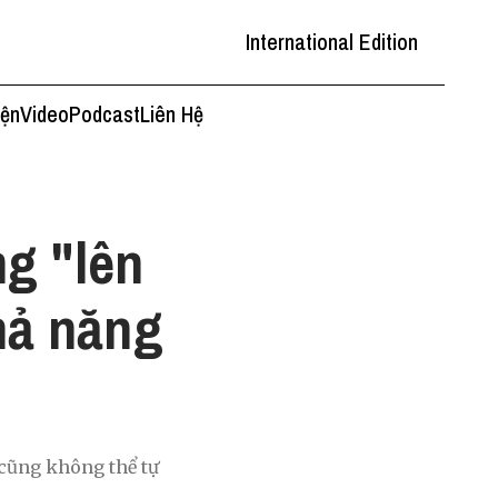
International Edition
iện
Video
Podcast
Liên Hệ
g "lên
khả năng
 cũng không thể tự