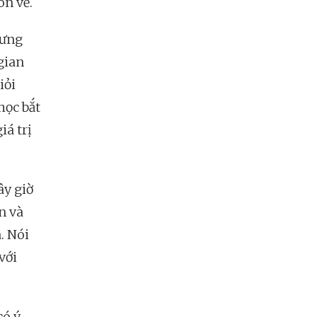
ón về.
hưng
 gian
iỏi
học bắt
iá trị
ây giờ
n và
. Nói
với
có ý