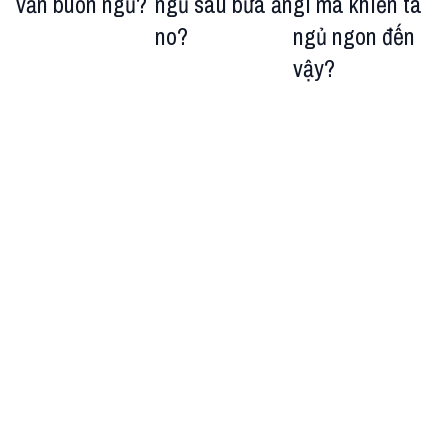
vẫn buồn ngủ?
ngủ sau bữa ăn
gì mà khiến ta
no?
ngủ ngon đến
vậy?