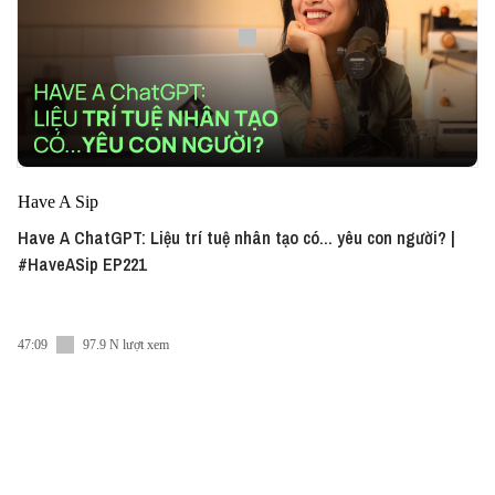
Have A Sip
Have A ChatGPT: Liệu trí tuệ nhân tạo có... yêu con người? |
#HaveASip EP221
47:09
97.9 N lượt xem