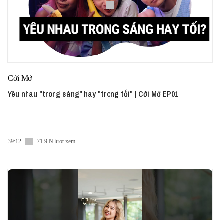
Cởi Mở
Yêu nhau "trong sáng" hay "trong tối" | Cởi Mở EP01
39:12
71.9 N lượt xem