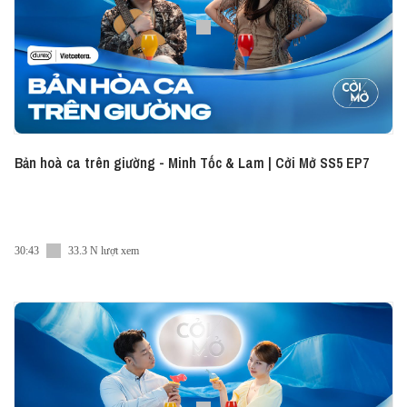
Bản hoà ca trên giường - Minh Tốc & Lam | Cởi Mở SS5 EP7
30:43
33.3 N lượt xem