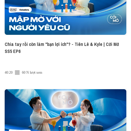
Chia tay rồi còn làm "bạn lợi ích"? - Tiên Lê & Kyle | Cởi Mở
SS5 EP6
40:20
60 N lượt xem