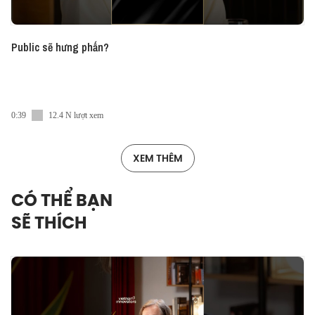
Public sẽ hưng phấn?
0:39
12.4 N lượt xem
XEM THÊM
CÓ THỂ BẠN
SẼ THÍCH