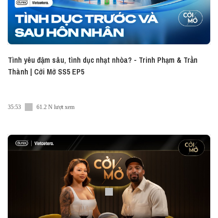
Tình yêu đậm sâu, tình dục nhạt nhòa? - Trinh Phạm & Trần
Thành | Cởi Mở SS5 EP5
35:53
61.2 N lượt xem