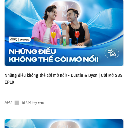
chương trình thể thao, văn hóa giải trí. Vậy không
biết khi ngồi ở ghế khách mời Cởi Mở, anh sẽ đưa ra
những bình luận chuyên sâu gì trong vấn đề giới
tính và tình dục an toàn?
Cùng nghe tập podcast với sự dẫn dắt của host
Minh Trang và Kỳ Nam nhé!
----------------------------------------------
----------------------------------------------
-------
Các bạn có thể tìm mua Durex chính hãng tại
Những điều không thể cởi mở nổi! - Dustin & Dyon | Cởi Mở SS5
Shopee Mall tại đây:
https://bit.ly/social-may-1
EP10
#CoiMo #Vietcetera_Podcast #Durex #durexjeans
#DurexVietnam #DurexXVietcetera #DurexJeans
----------------------------------------------
36:52
16.8 N lượt xem
----------------------------------------------
-------
Nếu có bất cứ góp ý, phản hồi hay mong muốn hợp
tác, bạn có thể gửi email về địa chỉ