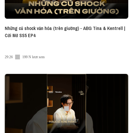
Những cú shock văn hóa (trên giường) - ABG Tina & Kentrell |
Cởi Mở SS5 EP4
29:26
199 N lượt xem