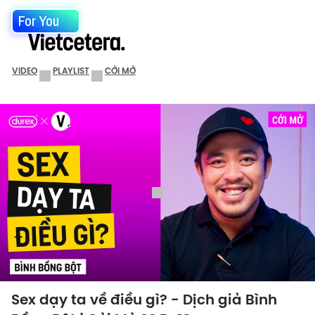
For You
VIDEO
PLAYLIST
CỞI MỞ
Sex dạy ta về điều gì? - Dịch giả Bình