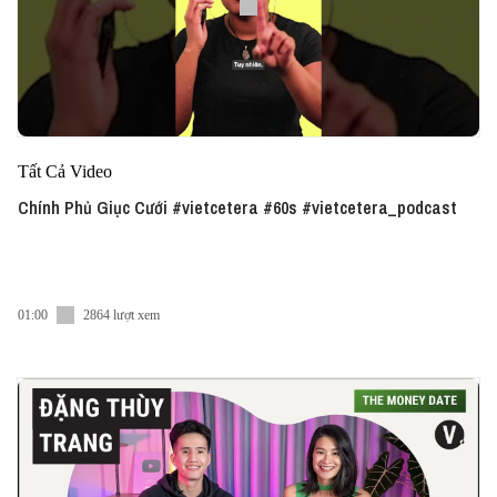
Tất Cả Video
Chính Phủ Giục Cưới #vietcetera #60s #vietcetera_podcast
01:00
2864 lượt xem