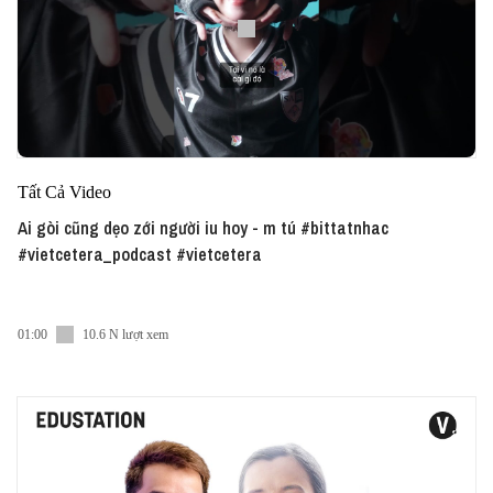
Tất Cả Video
Ai gòi cũng dẹo zới người iu hoy - m tú #bittatnhac
#vietcetera_podcast #vietcetera
01:00
10.6 N lượt xem