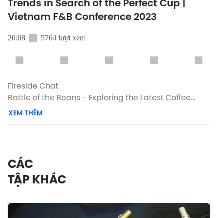
Trends in Search of the Perfect Cup |
Vietnam F&B Conference 2023
20:08
5764 lượt xem
Fireside Chat
Battle of the Beans - Exploring the Latest Coffee
Trends in Search of the Perfect Cup.
XEM THÊM
Speaker
Timen Swijtink - Founder & Managing Director of
Lacàph
CÁC
Calvin Bui - Host of FKN DELICIOUSNESS & Co-host of
TẬP KHÁC
Best Ever Food Review Show
Special thanks to Mastercard partners and
sponsors, Tanqueray, Johnnie Walker, Ly Gia Vien,