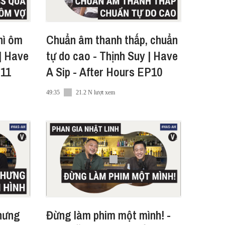
hì ôm
Chuẩn âm thanh thấp, chuẩn
 | Have
tự do cao - Thịnh Suy | Have
P11
A Sip - After Hours EP10
49:35
21.2 N lượt xem
nhưng
Đừng làm phim một mình! -