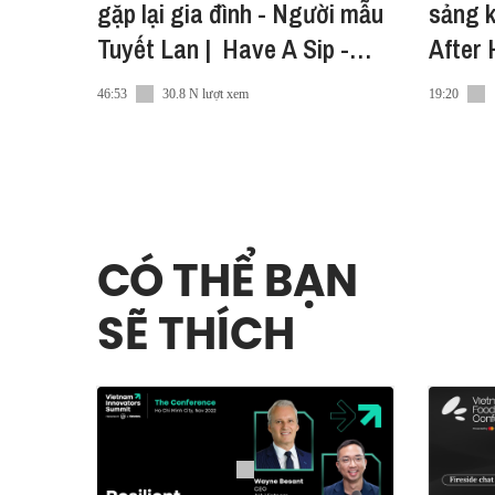
gặp lại gia đình - Người mẫu
sảng k
Tuyết Lan | Have A Sip -
After 
After Hours EP09
46:53
30.8 N lượt xem
19:20
CÓ THỂ BẠN
SẼ THÍCH