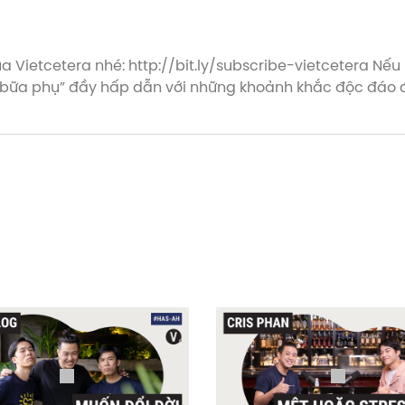
http://bit.ly/subscribe-vietcetera Nếu nói 12 tập podcast Have A Sip -
là “bữa phụ” đầy hấp dẫn với những khoảnh khắc độc đáo đ
. Hãy
tera đã có App dành cho iOS và Android, mang đến
hú vị về Sáng Tạo. Ngoài ra bạn cũng có thể nghe các po
é: ► iOS: https://bit.ly/Messenger-Vietcetera-App ► Andr
tera/ ● Linkedin: - VN: https://www.linkedin.com/showc
/ ● Tiktok: https://www.tiktok.com/@vietceteraadvice ●
etcetera #HaveASip #AfterHours #Vietcetera #Podcast