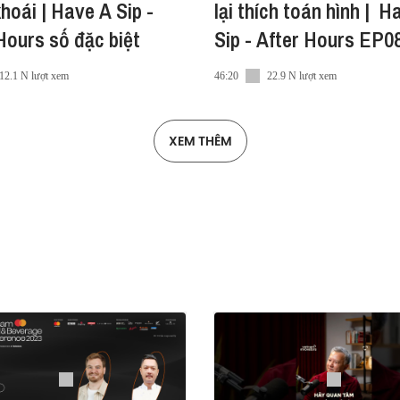
hoái | Have A Sip -
lại thích toán hình | H
Hours số đặc biệt
Sip - After Hours EP0
12.1 N lượt xem
46:20
22.9 N lượt xem
XEM THÊM