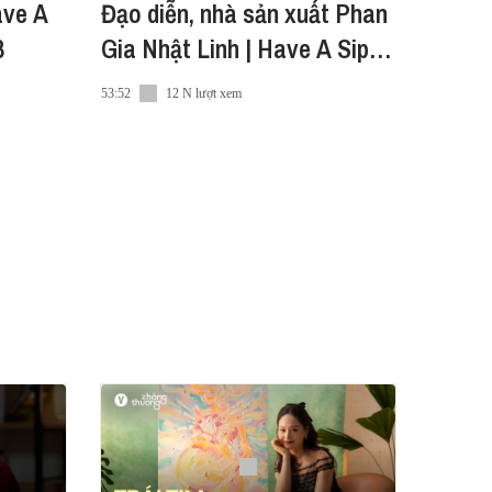
ave A
Đạo diễn, nhà sản xuất Phan
8
Gia Nhật Linh | Have A Sip -
After Hours EP07
53:52
12 N lượt xem