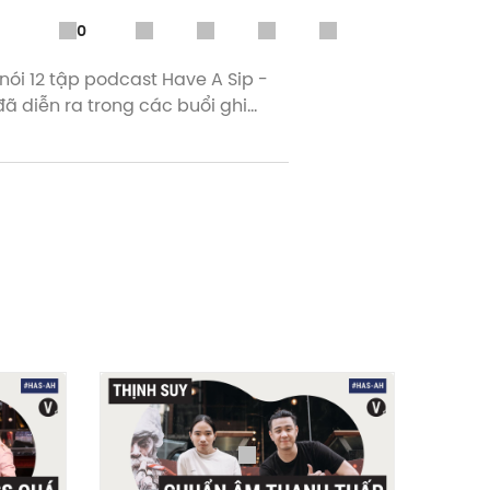
0
ã diễn ra trong các buổi ghi
dcast của Vietcetera ngay trên
oid: https://bit.ly/Messenger-
ase/vietcetera-vn - EN:
 Twitter: