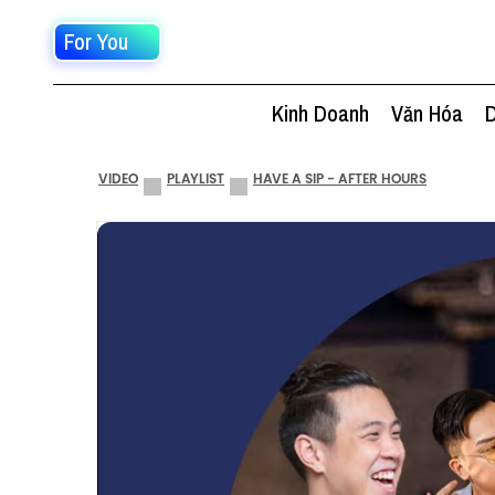
For You
Kinh Doanh
Văn Hóa
D
VIDEO
PLAYLIST
HAVE A SIP - AFTER HOURS