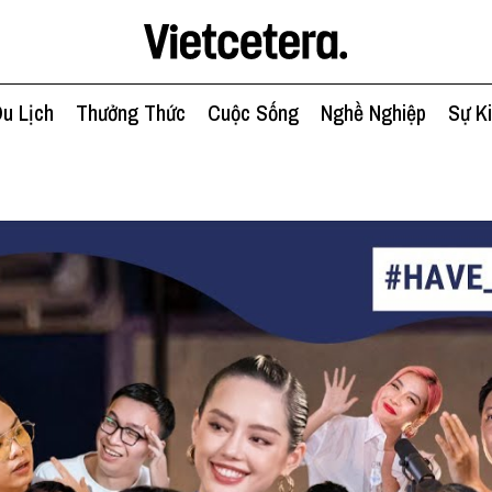
u Lịch
Thưởng Thức
Cuộc Sống
Nghề Nghiệp
Sự K