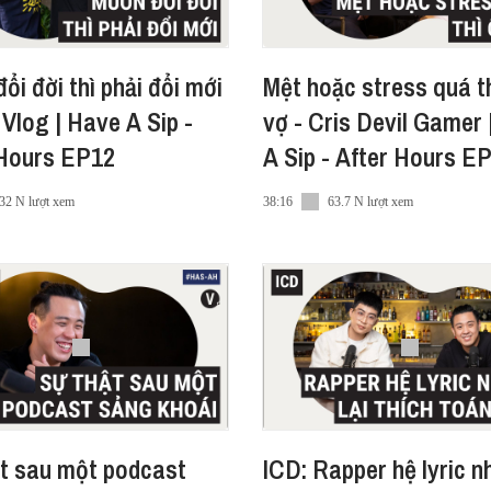
ổi đời thì phải đổi mới
Mệt hoặc stress quá t
 Vlog | Have A Sip -
vợ - Cris Devil Gamer
 Hours EP12
A Sip - After Hours E
32 N lượt xem
38:16
63.7 N lượt xem
t sau một podcast
ICD: Rapper hệ lyric 