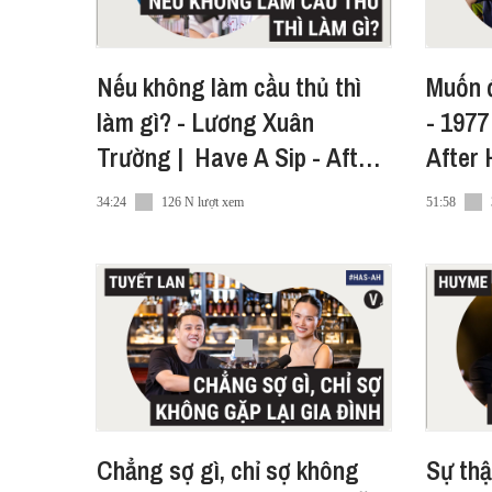
Nếu không làm cầu thủ thì
Muốn đ
làm gì? - Lương Xuân
- 1977
Trường | Have A Sip - After
After
Hours EP13
34:24
126 N lượt xem
51:58
Chẳng sợ gì, chỉ sợ không
Sự thậ