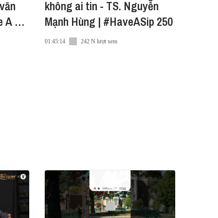
 văn
không ai tin - TS. Nguyễn
e A Sip
Mạnh Hùng | #HaveASip 250
01:45:14
242 N lượt xem