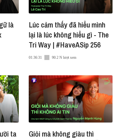
gữ là
Lúc cảm thấy đã hiểu mình
x
lại là lúc không hiểu gì - The
Tri Way | #HaveASip 256
01:36:31
90.2 N lượt xem
ười ta
Giỏi mà không giàu thì