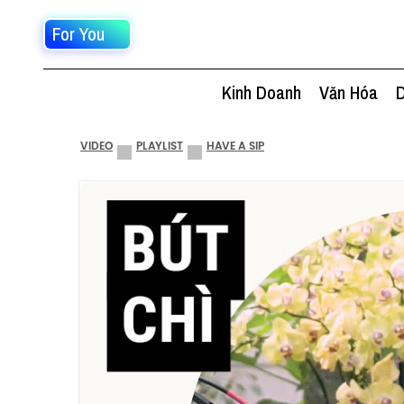
For You
Kinh Doanh
Văn Hóa
D
VIDEO
PLAYLIST
HAVE A SIP