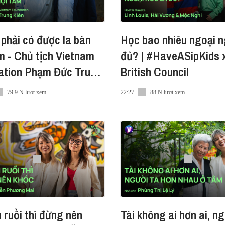
 phải có được la bàn
Học bao nhiêu ngoại n
m - Chủ tịch Vietnam
đủ? | #HaveASipKids 
ation Phạm Đức Trung
British Council
 #HaveASip 254
79.9 N lượt xem
22:27
88 N lượt xem
 ruồi thì đừng nên
Tài không ai hơn ai, ng