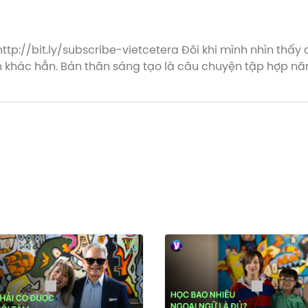
ra Đôi khi mình nhìn thấy ai đấy đang bỏ một cái gì đấy,
ợng. Đủ thì tạo ra format,
o. Việc của chúng ta không phải là thấy nó đang tan ra thì
apple.co/3kgOtLi Vietcetera đã có App dành cho iOS, mang đến
hú vị về Sáng Tạo. Ngoài ra chức năng podcast sẽ sớm có
máy tại đây nhé: https://bit.ly/Messenger-Vietcetera-App #HaveASip #Vietcetera #Podcast