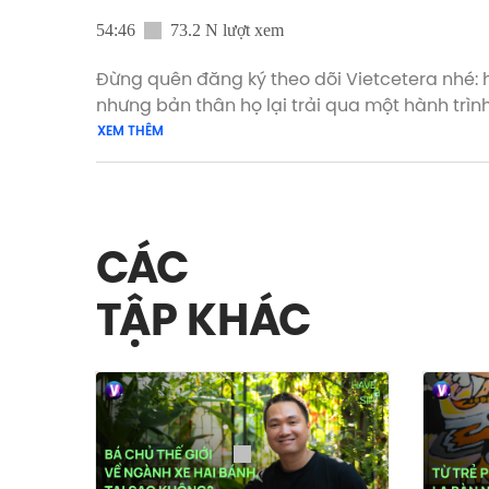
54:46
73.2 N lượt xem
Đừng quên đăng ký theo dõi Vietcetera nhé: http://bit.ly/subscribe-vietcete
nhưng bản thân họ lại trải qua một hành trình khác hẳn. Bản thân sáng tạo là câu chuyện tập hợp năng lư
hình hài. Khi hết rồi thì tan ra, đợi một format tiếp theo, một hình hài tiếp the
XEM THÊM
cố gắng giữ lại. Nếu quá bận rộn để xem video, bạn có thể nghe tập podcast này dưới dạng audio tại: ► Spotify:
https://sptfy.com/have-a-sip-do-huu-chi ► Apple Podcast: https://
trải nghiệm đọc thật mượt mà các bài viết t
CÁC
TẬP KHÁC