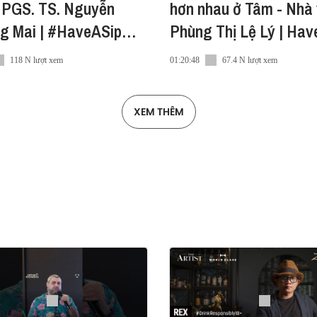
- PGS. TS. Nguyễn
hơn nhau ở Tâm - Nhà
g Mai | #HaveASip
Phùng Thị Lệ Lý | Hav
#251
118 N lượt xem
01:20:48
67.4 N lượt xem
XEM THÊM