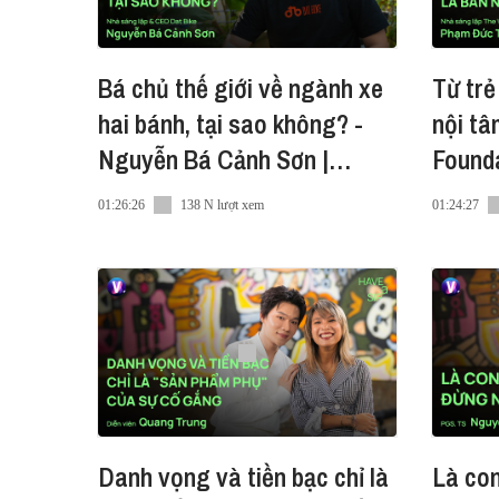
Bá chủ thế giới về ngành xe
Từ trẻ
hai bánh, tại sao không? -
nội tâ
Nguyễn Bá Cảnh Sơn |
Found
#HaveASip EP255
Kiên |
01:26:26
138 N lượt xem
01:24:27
Danh vọng và tiền bạc chỉ là
Là con