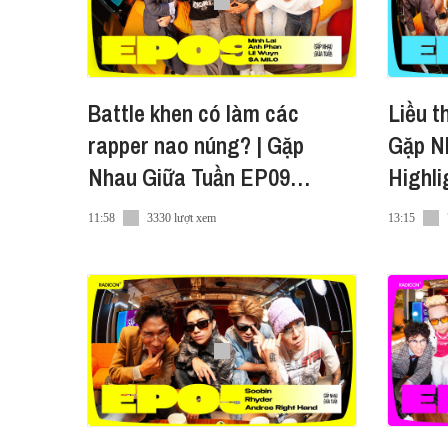
Battle khen có làm các
Liều t
rapper nao núng? | Gặp
Gặp N
Nhau Giữa Tuần EP09
Highli
Highlight
11:58
3330 lượt xem
13:15