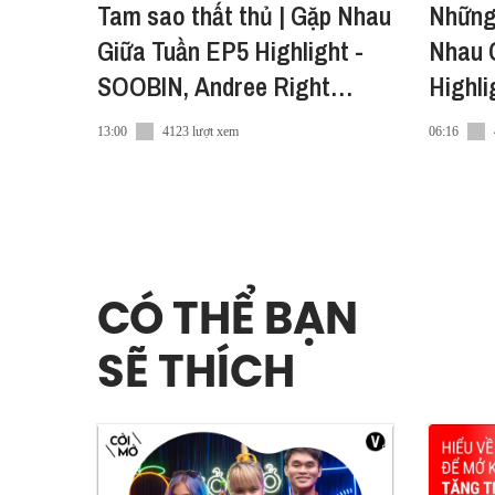
Tam sao thất thủ | Gặp Nhau
Những c
Giữa Tuần EP5 Highlight -
Nhau 
SOOBIN, Andree Right
Highli
Hand, RHYDER
Hotel 
13:00
4123 lượt xem
06:16
CÓ THỂ BẠN
SẼ THÍCH