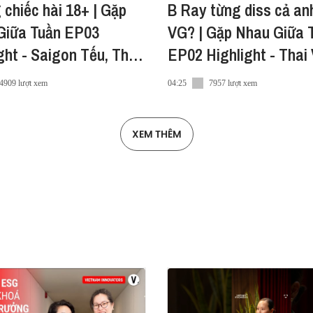
hiếc hài 18+ | Gặp
B Ray từng diss cả an
Giữa Tuần EP03
VG? | Gặp Nhau Giữa 
ght - Saigon Tếu, The
EP02 Highlight - Thai
Lobby, Yuno Bigboi
JustaTee, B Ray
4909 lượt xem
04:25
7957 lượt xem
XEM THÊM