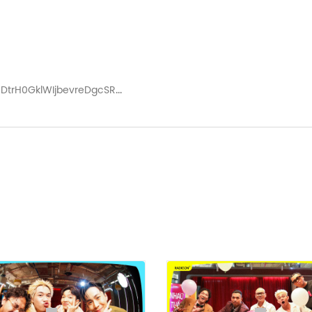
DtrH0GklWIjbevreDgcSRA
TV24
tv