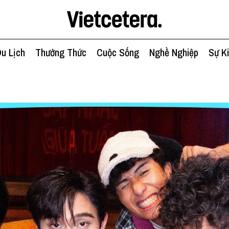
u Lịch
Thưởng Thức
Cuộc Sống
Nghề Nghiệp
Sự K