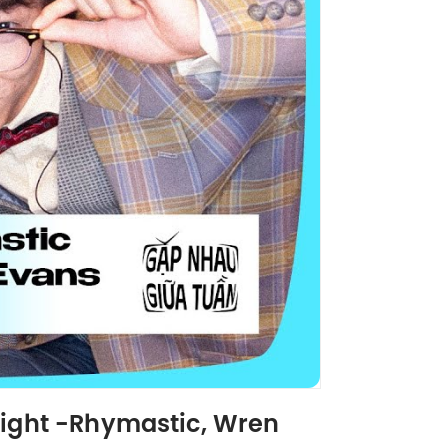
light -Rhymastic, Wren