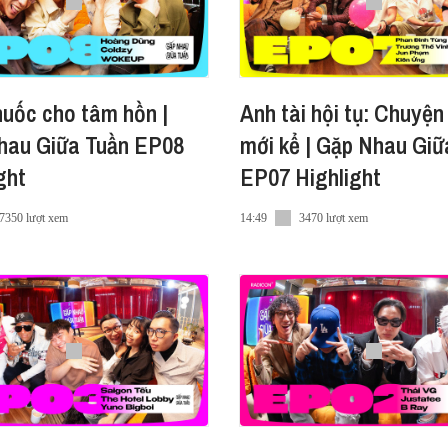
huốc cho tâm hồn |
Anh tài hội tụ: Chuyện
hau Giữa Tuần EP08
mới kể | Gặp Nhau Giữ
ght
EP07 Highlight
7350 lượt xem
14:49
3470 lượt xem