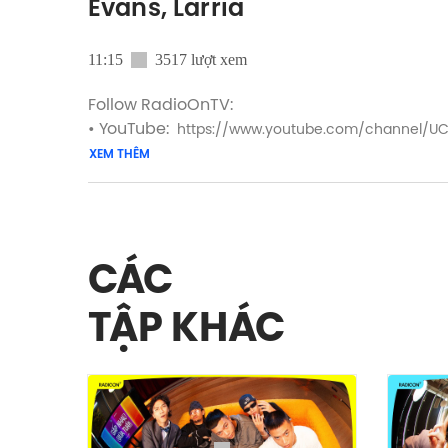
Evans, Larria
11:15
3517 lượt xem
Follow RadioOnTV:
• YouTube:
https://www.youtube.com/channel/UC
• TikTok:
XEM THÊM
https://www.tiktok.com/@radioon.tv
• Facebook:
https://www.facebook.com/RadioOn
• Instagram:
https://www.instagram.com/radioon.
Media partner: BeatVN
CÁC
Venue Sponsor: The SentryP
TẬP KHÁC
#SpaceSpeakersGroup #Vietcetera #GNGT