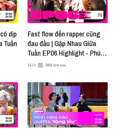
 có dịp
Fast flow đến rapper cũng
a Tuần
đau đầu | Gặp Nhau Giữa
Tuần EP06 Highlight - Phúc
Du, Tez, OgeNus
14:11
3868 lượt xem