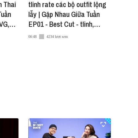
h Thai
tlinh rate các bộ outfit lộng
Tuần
lẫy | Gặp Nhau Giữa Tuần
 VG,
EP01 - Best Cut - tlinh,
Tigrebia, GDUCKY
06:48
4234 lượt xem