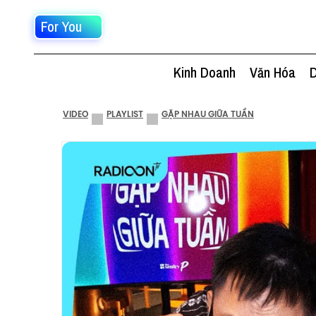
For You
Kinh Doanh
Văn Hóa
D
VIDEO
PLAYLIST
GẶP NHAU GIỮA TUẦN