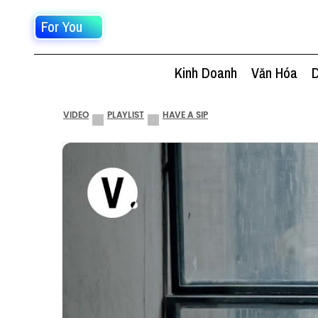
For You
Kinh Doanh
Văn Hóa
D
VIDEO
PLAYLIST
HAVE A SIP