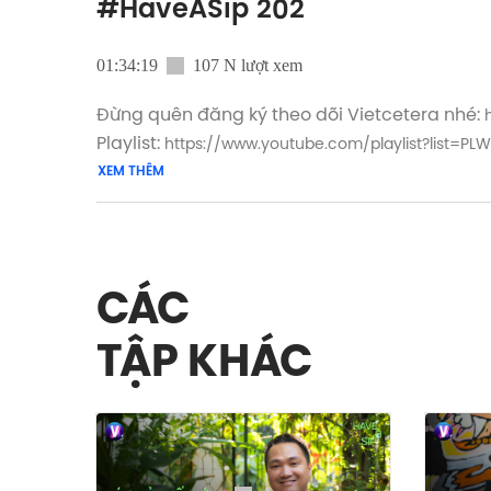
#HaveASip 202
01:34:19
107 N lượt xem
Đừng quên đăng ký theo dõi Vietcetera nhé:
Playlist:
https://www.youtube.com/playlist?list
XEM THÊM
Host: Thùy Minh
Khách mời: Đàm Hà Phú, Nhà sáng lập khon
—
CÁC
Nếu quá bận rộn để xem video, bạn có thể ng
► Vietcetera Podcast:
https://share.vietcetera
TẬP KHÁC
► Spotify:
https://share.vietcetera.com/3wmvLKi
► Apple Podcast:
https://share.vietcetera.com/3
—
Yêu thích tập podcast này, bạn có thể donate 