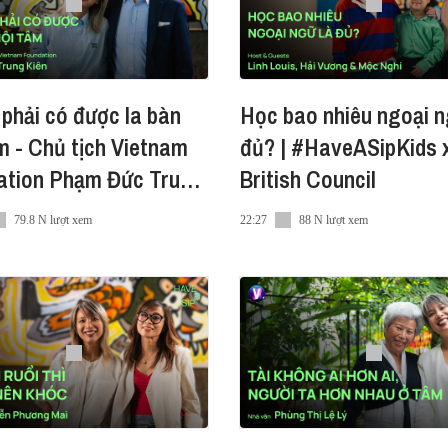
m/buymeacoffee
ác tại địa chỉ email team@vietcetera.com
 phải có được la bàn
Học bao nhiêu ngoại n
m - Chủ tịch Vietnam
đủ? | #HaveASipKids 
i Sắc.
ation Phạm Đức Trung
British Council
oy™ - Vàng Khởi Sắc biến không gian trở thành nguồn n
 #HaveASip 254
 cho nhiều điều thú vị đang chờ đợi phía trước.
79.8 N lượt xem
22:27
88 N lượt xem
hiệm đọc bài viết và nghe podcast thật mượt mà. Tải ngay tại đây
lay
 mạng xã hội khác nữa: