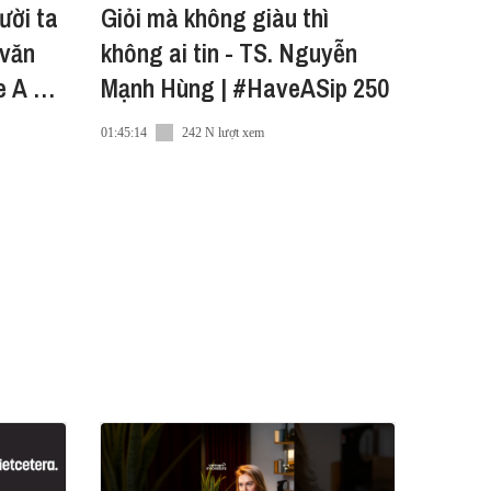
ười ta
Giỏi mà không giàu thì
 văn
không ai tin - TS. Nguyễn
e A Sip
Mạnh Hùng | #HaveASip 250
01:45:14
242 N lượt xem