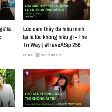
gữ là
Lúc cảm thấy đã hiểu mình
x
lại là lúc không hiểu gì - The
Tri Way | #HaveASip 256
ăng lượng giúp bạn sẵn sàng
01:36:31
90.2 N lượt xem