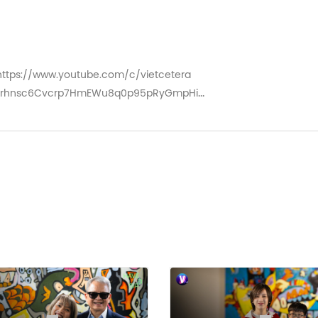
https://www.youtube.com/c/vietcetera
=PLWrhnsc6Cvcrp7HmEWu8q0p95pRyGmpHi
ggiandep
he tập podcast này dưới dạng audio tại:
.com/HaveASip
iwRZl3
tại: