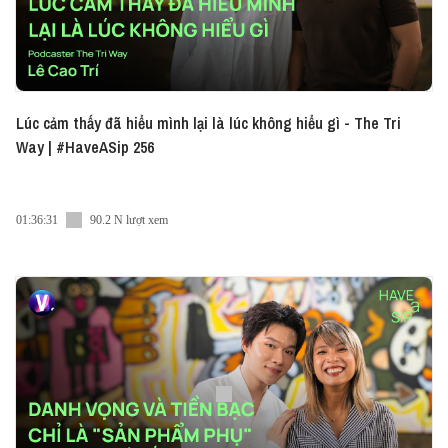
Lúc cảm thấy đã hiểu mình lại là lúc không hiểu gì - The Tri
Way | #HaveASip 256
01:36:31
90.2 N lượt xem