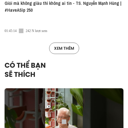
Giỏi mà không giàu thì không ai tin - TS. Nguyễn Mạnh Hùng |
#HaveASip 250
01:45:14
242 N lượt xem
XEM THÊM
CÓ THỂ BẠN
SẼ THÍCH