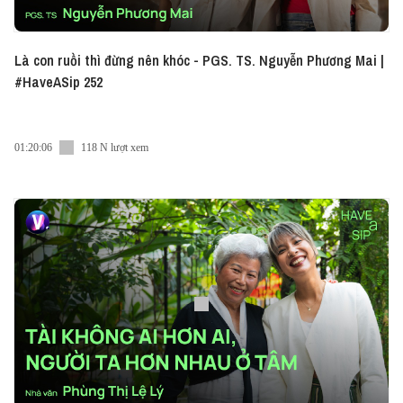
Là con ruồi thì đừng nên khóc - PGS. TS. Nguyễn Phương Mai |
#HaveASip 252
01:20:06
118 N lượt xem