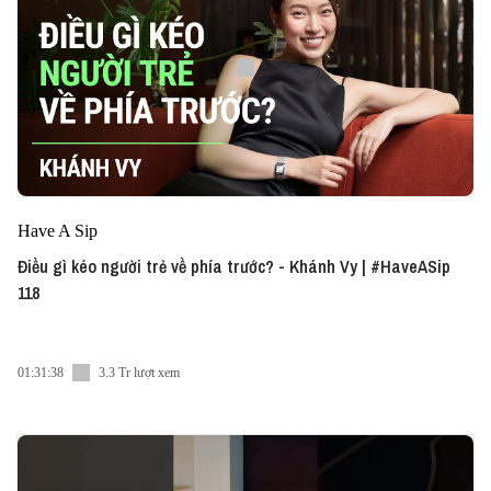
Have A Sip
Điều gì kéo người trẻ về phía trước? - Khánh Vy | #HaveASip
118
01:31:38
3.3 Tr lượt xem