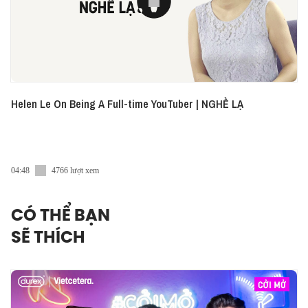
Helen Le On Being A Full-time YouTuber | NGHỀ LẠ
04:48
4766 lượt xem
CÓ THỂ BẠN
SẼ THÍCH