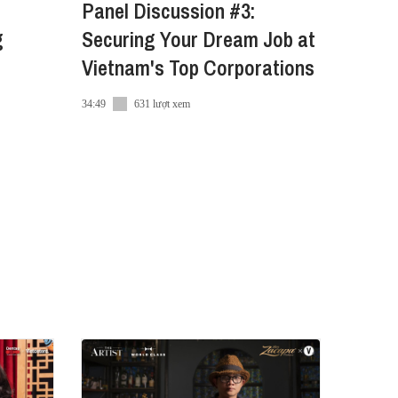
Panel Discussion #3:
g
Securing Your Dream Job at
 Johnnie Walker, Don Julio), Rượu
Vietnam's Top Corporations
 Nordcham
34:49
631 lượt xem
e