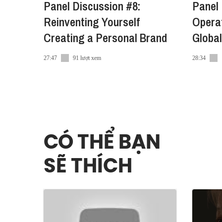
Panel Discussion #8:
Panel 
Recruitment Lead Partner: Janus Executive Se
Reinventing Yourself
Operat
Engagement Partner: BECAMEX TOKYU, Vietinves
Làng & East West Brewing
Creating a Personal Brand
Global
Travel Partner: BE
Communications Partner: British Chamber o
27:47
91 lượt xem
28:34
Voucher Sponsor: The Cliff Resort & Residence
CÓ THỂ BẠN
SẼ THÍCH