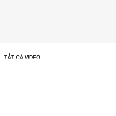
TẤT CẢ VIDEO
Sắp Xếp:
Mới Nhất
Behind the rise of TikTok - Trang
Nguyễn, Head of Marketing,
TikTok Vietnam
38:48
964 lượt xem