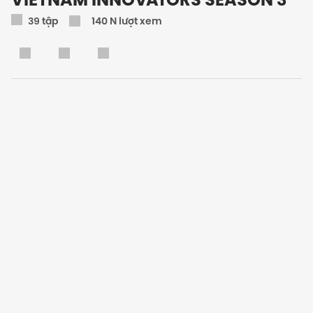
39
tập
140 N lượt xem