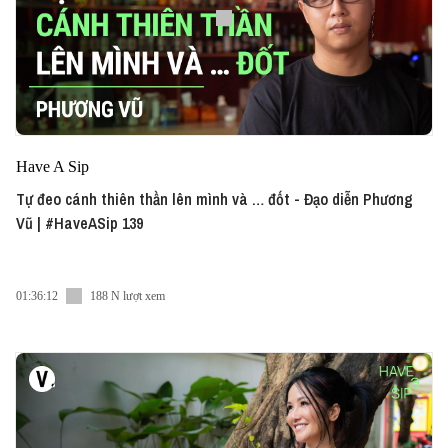
Have A Sip
Tự đeo cánh thiên thần lên mình và … đốt - Đạo diễn Phương
Vũ | #HaveASip 139
01:36:12
188 N lượt xem