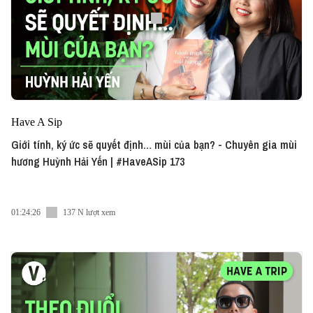
Have A Sip
Giới tính, ký ức sẽ quyết định… mùi của bạn? - Chuyên gia mùi
hương Huỳnh Hải Yến | #HaveASip 173
01:24:26
137 N lượt xem