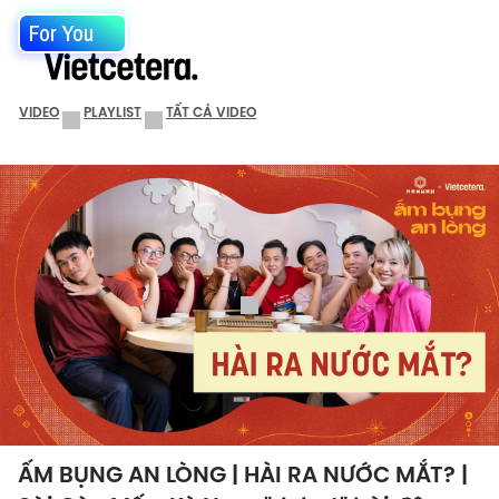
For You
VIDEO
PLAYLIST
TẤT CẢ VIDEO
ẤM BỤNG AN LÒNG | HÀI RA NƯỚC MẮT? |