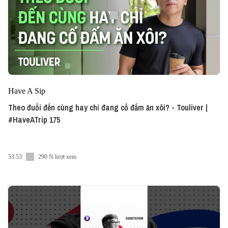
Have A Sip
Theo đuổi đến cùng hay chỉ đang cố đấm ăn xôi? - Touliver |
#HaveATrip 175
53:53
290 N lượt xem