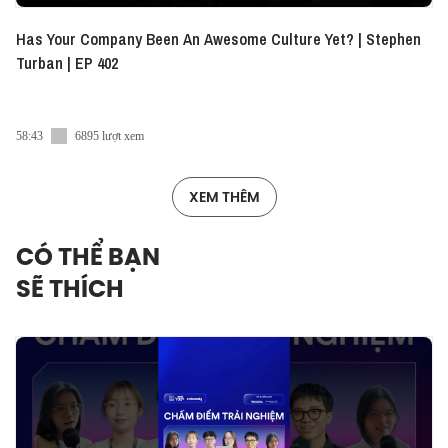
Has Your Company Been An Awesome Culture Yet? | Stephen
Turban | EP 402
58:43
6895 lượt xem
XEM THÊM
CÓ THỂ BẠN
SẼ THÍCH