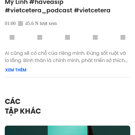
Mỹ Linh #haveasip
#vietcetera_podcast #vietcetera
01:00
45.6 N lượt xem
Ai cũng sẽ có chỗ của riêng mình. Đừng sốt ruột và
lo lắng. Bình thản là chính mình, phát triển sở thích
và đam mê, rồi bạn sẽ tìm ra được nơi thuộc về.
XEM THÊM
Xem phiên bản đầy đủ Have A Sip, cuộc trò chuyện
với ca sĩ Mỹ Linh trên Vietcetera Podcast, YouTube,
Spotify hoặc Apple Podcast.
CÁC
TẬP KHÁC