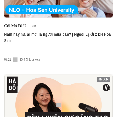
Cởi Mở Đi Unitour
Nam hay nữ, ai mới là người mua bao? | Người Lạ Ơi x ĐH Hoa
Sen
03:22
15.4 N lượt xem