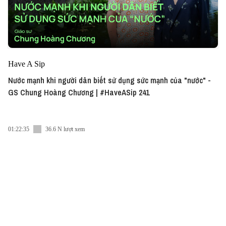
Have A Sip
Nước mạnh khi người dân biết sử dụng sức mạnh của "nước" -
GS Chung Hoàng Chương | #HaveASip 241
01:22:35
36.6 N lượt xem