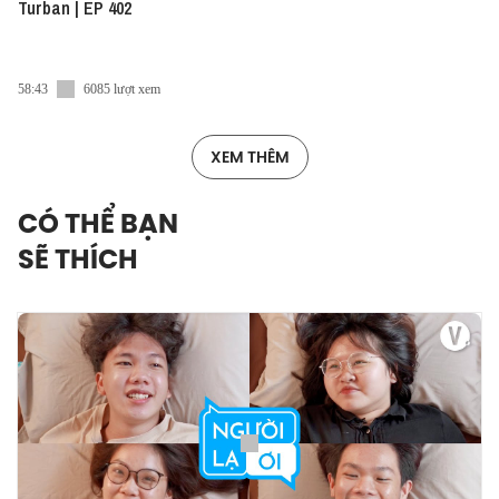
Turban | EP 402
58:43
6085 lượt xem
XEM THÊM
CÓ THỂ BẠN
SẼ THÍCH