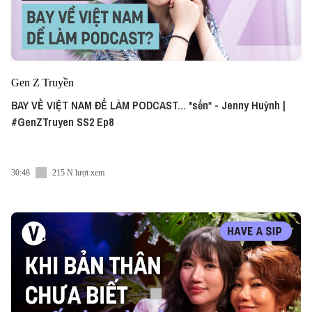
Gen Z Truyền
BAY VỀ VIỆT NAM ĐỂ LÀM PODCAST… *sến* - Jenny Huỳnh |
#GenZTruyen SS2 Ep8
30:48
215 N lượt xem