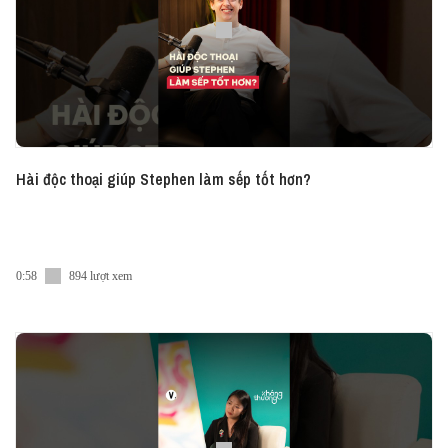
#Vietcetera_Podcast #HAS229 #HAT #HaAnhTuan
Hài độc thoại giúp Stephen làm sếp tốt hơn?
0:58
894 lượt xem